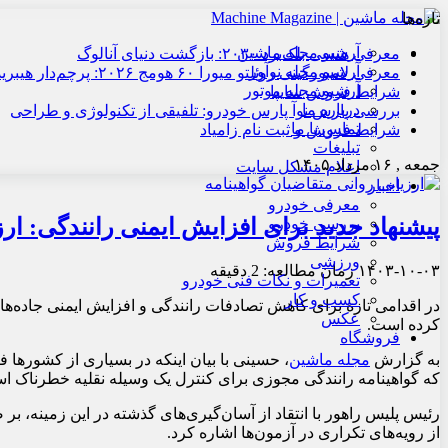
تازه‌ها
آرشیو مجله ماشین
معرفی هنسی بلک‌برد ۲۰۳۰: بازگشت دنیای آنالوگ
آرشیو مجله نوآور
معرفی لامبورگینی روئلتو میورا ۶۰ هومج ۲۰۲۶: پرچم‌دار هیبریدی
آرشیو مجله موتور
شرایط فروش سایپا
درباره ما
بررسی پارس نوآ پارس خودرو: تلفیقی از تکنولوژی و طراحی
تماس با ما
شرایط فروش و ثبت نام زامیاد
تبلیغات
جمعه , ۱۶ مرداد ۱۴۰۵
اعلام مشکل سایت
اخبار
معرفی خودرو
پیشنهاد جدید برای افزایش ایمنی رانندگی: ارز
بررسی خودرو
شرایط فروش
ورزشی
۱۴۰۳-۱۰-۰۳
زمان مطالعه: 2 دقیقه
تعمیرات و نکات فنی خودرو
کسب و کار
در اقدامی تازه برای کاهش تصادفات رانندگی و افزایش ایمنی جاده‌ه
عکس
کرده است.
فروشگاه
به گزارش
مجله ماشین
، حسینی با بیان اینکه در بسیاری از کشورها ف
که گواهینامه رانندگی مجوزی برای کنترل یک وسیله نقلیه خطرناک اس
رئیس پلیس راهور با انتقاد از آسان‌گیری‌های گذشته در این زمینه، 
از رویه‌های تکراری در آزمون‌ها اشاره کرد.