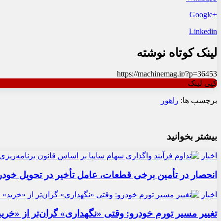
+Google
Linkedin
لینک کوتاه نوشته
https://machinemag.ir/?p=36453
کپی لینک
برچسب ها:
راهور
بیشتر بخوانید
اخبار
انحصار در تأمین برخی قطعات، عامل تأخیر در تحویل خودر
اخبار
تغییر مسیر تورم خودرو: وقتی «نگهداری» گران‌تر از «خری