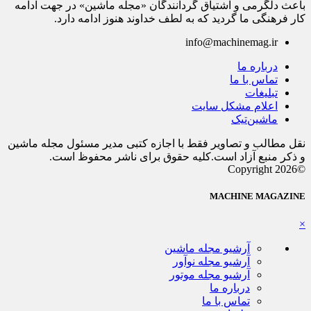
باعث دلگرمی و اشتیاق گردانندگان «مجله ماشین» در جهت ادامه
کار فرهنگی ما گردید که به لطف خداوند هنوز ادامه دارد.
info@machinemag.ir
درباره ما
تماس با ما
تبلیغات
اعلام مشکل سایت
ماشین‌تیک
نقل مطالب و تصاویر فقط با اجازه کتبی مدیر مسئول مجله ماشین
و ذکر منبع آزاد است.کلیه حقوق برای ناشر محفوظ است.
©Copyright 2026
MACHINE MAGAZINE
×
آرشیو مجله ماشین
آرشیو مجله نوآور
آرشیو مجله موتور
درباره ما
تماس با ما