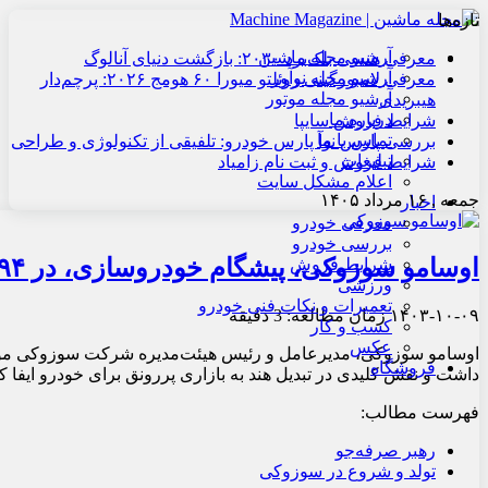
تازه‌ها
آرشیو مجله ماشین
معرفی هنسی بلک‌برد ۲۰۳۰: بازگشت دنیای آنالوگ
آرشیو مجله نوآور
معرفی لامبورگینی روئلتو میورا ۶۰ هومج ۲۰۲۶: پرچم‌دار
آرشیو مجله موتور
هیبریدی
درباره ما
شرایط فروش سایپا
تماس با ما
بررسی پارس نوآ پارس خودرو: تلفیقی از تکنولوژی و طراحی
تبلیغات
شرایط فروش و ثبت نام زامیاد
اعلام مشکل سایت
جمعه , ۱۶ مرداد ۱۴۰۵
اخبار
معرفی خودرو
بررسی خودرو
اوسامو سوزوکی، پیشگام خودروسازی، در ۹۴ سالگی درگذشت
شرایط فروش
ورزشی
تعمیرات و نکات فنی خودرو
۱۴۰۳-۱۰-۰۹
زمان مطالعه: 3 دقیقه
کسب و کار
عکس
اوسامو سوزوکی، مدیرعامل و رئیس هیئت‌مدیره شرکت سوزوکی موتور 
فروشگاه
داشت و نقش کلیدی در تبدیل هند به بازاری پررونق برای خودرو ایفا کرد، در سن ۹۴ س
فهرست مطالب:
رهبر صرفه‌جو
تولد و شروع در سوزوکی