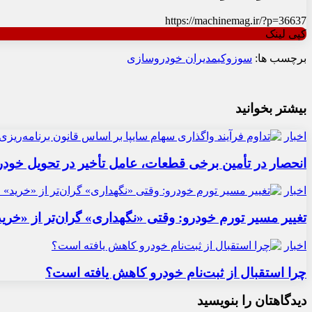
https://machinemag.ir/?p=36637
کپی لینک
برچسب ها:
سوزوکی
مدیران خودروسازی
بیشتر بخوانید
اخبار
انحصار در تأمین برخی قطعات، عامل تأخیر در تحویل خودر
اخبار
تغییر مسیر تورم خودرو: وقتی «نگهداری» گران‌تر از «خری
اخبار
چرا استقبال از ثبت‌نام خودرو کاهش یافته است؟
دیدگاهتان را بنویسید