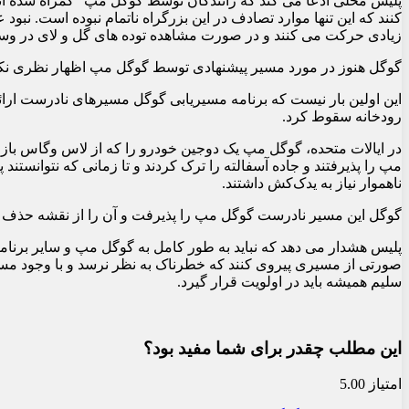
پلیس محلی ادعا می کند که رانندگان توسط گوگل مپ “گمراه شده اند”
کنند که این تنها موارد تصادف در این بزرگراه ناتمام نبوده است. نبود 
زیادی حرکت می کنند و در صورت مشاهده توده های گل و لای در وسط
گوگل هنوز در مورد مسیر پیشنهادی توسط گوگل مپ اظهار نظری نک
این اولین بار نیست که برنامه مسیریابی گوگل مسیرهای نادرست ارائ
رودخانه سقوط کرد.
در ایالات متحده، گوگل مپ یک دوجین خودرو را که از لاس وگاس بازم
مپ را پذیرفتند و جاده آسفالته را ترک کردند و تا زمانی که نتوانستن
ناهموار نیاز به یدک‌کش داشتند.
گوگل این مسیر نادرست گوگل مپ را پذیرفت و آن را از نقشه حذف کرد 
پلیس هشدار می دهد که نباید به طور کامل به گوگل مپ و سایر برنامه 
صورتی از مسیری پیروی کنند که خطرناک به نظر نرسد و با وجود مسیرها
سلیم همیشه باید در اولویت قرار گیرد.
این مطلب چقدر برای شما مفید بود؟
امتیاز 5.00