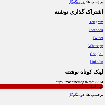
برچسب ها:
حوادث
گوگل
اشتراک گذاری نوشته
Telegram
Facebook
Twitter
Whatsapp
+Google
Linkedin
لینک کوتاه نوشته
https://machinemag.ir/?p=36674
کپی لینک
برچسب ها:
حوادث
گوگل