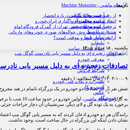
تازه‌ها
آرشیو مجله ماشین
از رشد قیمت‌ها تا نگرانی درباره انحصار
آرشیو مجله نوآور
انتقاد نماینده مجلس از واگذاری ایران‌خودرو
آرشیو مجله موتور
ترخیص اتوبوس‌های چینی تهران از گمرک فرودگاه امام
درباره ما
هشدار درباره فروش حواله‌های صوری خودروهای وارداتی
تماس با ما
آرامش بازار خودرو موقتی است؟
تبلیغات
یکشنبه , ۱۸ مرداد ۱۴۰۵
اعلام مشکل سایت
اخبار
معرفی خودرو
تصادفات زنجیره ای به دلیل مسیر یابی نادر
بررسی خودرو
شرایط فروش
ورزشی
۱۴۰۳-۱۰-۰۹
زمان مطالعه: 3 دقیقه
تعمیرات و نکات فنی خودرو
کسب و کار
شش نفر در اثر تصادف دو خودرو در یک بزرگراه ناتمام در هند مجروح ش
عکس
فروشگاه
به گزارش
مجله ماشین
، اولین خودرو 
برخورد به یک توده گل و لای دیگر، سرنشینان آن دچار جراحات جزئی 
رانندگان هر دو خودرو اذعان کردند که به مسیر یابی گوگل مپ اعتماد کرد
نشان دادن اینکه این بزرگراه در حال ساخت است، وجود نداشت.