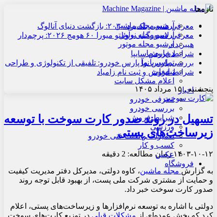
تازه‌ها
آرشیو مجله ماشین
معرفی هنسی بلک‌برد ۲۰۳۰: بازگشت دنیای آنالوگ
آرشیو مجله نوآور
معرفی لامبورگینی روئلتو میورا ۶۰ هومج ۲۰۲۶: پرچم‌دار
آرشیو مجله موتور
هیبریدی
درباره ما
شرایط فروش سایپا
تماس با ما
بررسی پارس نوآ پارس خودرو: تلفیقی از تکنولوژی و طراحی
تبلیغات
شرایط فروش و ثبت نام زامیاد
اعلام مشکل سایت
پنجشنبه , ۱۵ مرداد ۱۴۰۵
اخبار
معرفی خودرو
بررسی خودرو
تسهیل در روند صدور کارت سوخت با توسعه
شرایط فروش
ورزشی
زیرساخت‌های پستی
تعمیرات و نکات فنی خودرو
کسب و کار
۱۴۰۳-۱۰-۱۲
زمان مطالعه: 2 دقیقه
عکس
فروشگاه
به گزارش
مجله ماشین
، کاوه دولتی، مدیرکل دفتر مدیریت کیفیت
و حمایت از مشتری شرکت ملی پست، از بهبود قابل توجه روند
صدور کارت سوخت خبر داد.
دولتی با اشاره به توسعه نرم‌افزارها و زیرساخت‌های پستی، اعلام
کرد که بخش عمده‌ای از
مشکلات قبلی
در توزیع کارت‌های سوخت