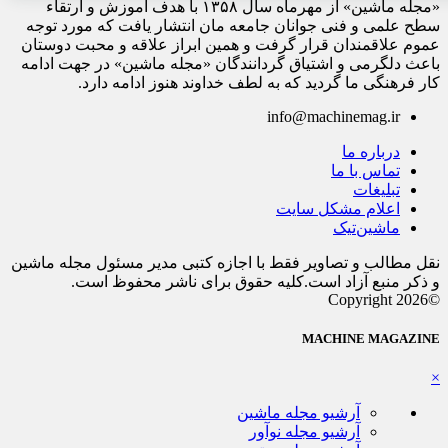
«مجله ماشین» از مهرماه سال ۱۳۵۸ با هدف آموزش و ارتقاء
سطح علمی و فنی جوانان جامعه مان انتشار یافت که مورد توجه
عموم علاقمندان قرار گرفت و همین ابراز علاقه و محبت دوستان
باعث دلگرمی و اشتیاق گردانندگان «مجله ماشین» در جهت ادامه
کار فرهنگی ما گردید که به لطف خداوند هنوز ادامه دارد.
info@machinemag.ir
درباره ما
تماس با ما
تبلیغات
اعلام مشکل سایت
ماشین‌تیک
نقل مطالب و تصاویر فقط با اجازه کتبی مدیر مسئول مجله ماشین
و ذکر منبع آزاد است.کلیه حقوق برای ناشر محفوظ است.
©Copyright 2026
MACHINE MAGAZINE
×
آرشیو مجله ماشین
آرشیو مجله نوآور