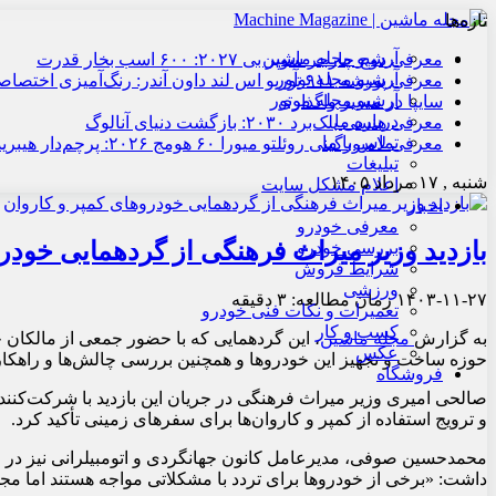
تازه‌ها
آرشیو مجله ماشین
معرفی دوج چارجر سوپر بی ۲۰۲۷: ۶۰۰ اسب بخار قدرت
آرشیو مجله نوآور
معرفی پورشه ۹۱۱ توربو اس لند داون آندر: رنگ‌آمیزی اختصاصی
آرشیو مجله موتور
سایپا در مسیر واگذاری
درباره ما
معرفی هنسی بلک‌برد ۲۰۳۰: بازگشت دنیای آنالوگ
تماس با ما
معرفی لامبورگینی روئلتو میورا ۶۰ هومج ۲۰۲۶: پرچم‌دار هیبریدی
تبلیغات
شنبه , ۱۷ مرداد ۱۴۰۵
اعلام مشکل سایت
اخبار
معرفی خودرو
بازدید وزیر میراث فرهنگی از گردهمایی خودر
بررسی خودرو
شرایط فروش
ورزشی
۱۴۰۳-۱۱-۲۷
زمان مطالعه: ۳ دقیقه
تعمیرات و نکات فنی خودرو
کسب و کار
به گزارش
مجله ماشین
، این گردهمایی که با حضور جمعی از مالکان 
عکس
حوزه ساخت و تجهیز این خودروها و همچنین بررسی چالش‌ها و راهکار
فروشگاه
صالحی امیری وزیر میراث فرهنگی در جریان این بازدید با شرکت‌کنند
و ترویج استفاده از کمپر و کاروان‌ها برای سفرهای زمینی تأکید کرد.
محمدحسین صوفی، مدیرعامل کانون جهانگردی و اتومبیلرانی نیز در 
داشت: «برخی از خودروها برای تردد با مشکلاتی مواجه هستند اما مج