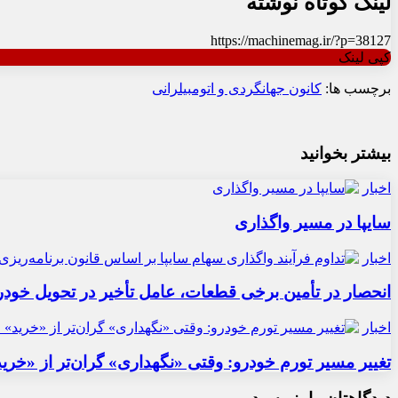
لینک کوتاه نوشته
https://machinemag.ir/?p=38127
کپی لینک
برچسب ها:
کانون جهانگردی و اتومبیلرانی
بیشتر بخوانید
اخبار
سایپا در مسیر واگذاری
اخبار
انحصار در تأمین برخی قطعات، عامل تأخیر در تحویل خودر
اخبار
تغییر مسیر تورم خودرو: وقتی «نگهداری» گران‌تر از «خری