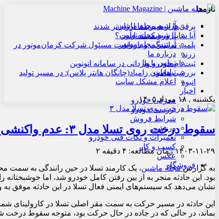
تازه‌ها
آرشیو مجله ماشین
برقی‌ها از هیبریدها ارزان‌تر شدند
آرشیو مجله نوآور
آیا سایپا ورشکسته است؟
آرشیو مجله موتور
پلمب نمایندگی و بازداشت مسئول شرکت کرمان‌موتور در
درباره ما
زرند
تماس با ما
ثبت‌نام خودرو وارداتی در سامانه اتونوین
تبلیغات
بررسی هامون زامیاد(چانگان هانتر پلاس): در مسیر تولید
اعلام مشکل سایت
انبوه
اخبار
یکشنبه , ۱۸ مرداد ۱۴۰۵
معرفی خودرو
بررسی خودرو
شرایط فروش
سقوط درخت روی تسلا مدل ۳: عدم واکنشی فناوری ایمنی خودرو
ورزشی
تعمیرات و نکات فنی خودرو
کسب و کار
۱۴۰۳-۱۱-۲۹
زمان مطالعه: ۴ دقیقه
۲
عکس
فروشگاه
به گزارش
مجله ماشین
بود. این حادثه منجر به از بین رفتن کامل خودرو شد، اما خوشبختانه ر
نشان می‌دهد که سیستم‌های ایمنی فعال تسلا در این حادثه موفق به 
این حادثه در مسیر حرکت به سمت مقر اصلی تسلا در کارولینای شمال
بماند، در حالی که در جاده در حال حرکت بود، متوجه سقوط درخت ش