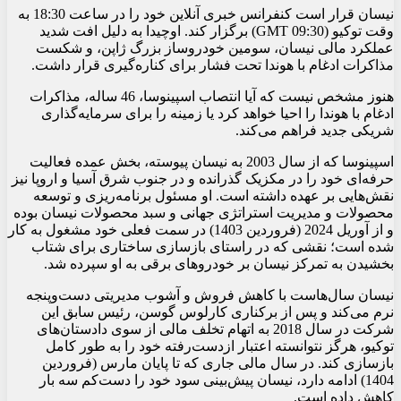
نیسان قرار است کنفرانس خبری آنلاین خود را در ساعت 18:30 به
وقت توکیو (09:30 GMT) برگزار کند. اوچیدا به دلیل افت شدید
عملکرد مالی نیسان، سومین خودروساز بزرگ ژاپن، و شکست
مذاکرات ادغام با هوندا تحت فشار برای کناره‌گیری قرار داشت.
هنوز مشخص نیست که آیا انتصاب اسپینوسا، 46 ساله، مذاکرات
ادغام با هوندا را احیا خواهد کرد یا زمینه را برای سرمایه‌گذاری
شریکی جدید فراهم می‌کند.
اسپینوسا که از سال 2003 به نیسان پیوسته، بخش عمده فعالیت
حرفه‌ای خود را در مکزیک گذرانده و در جنوب شرق آسیا و اروپا نیز
نقش‌هایی بر عهده داشته است. او مسئول برنامه‌ریزی و توسعه
محصولات و مدیریت استراتژی جهانی و سبد محصولات نیسان بوده
و از آوریل 2024 (فروردین 1403) در سمت فعلی خود مشغول به کار
شده است؛ نقشی که در راستای بازسازی ساختاری برای شتاب
بخشیدن به تمرکز نیسان بر خودروهای برقی به او سپرده شد.
نیسان سال‌هاست با کاهش فروش و آشوب مدیریتی دست‌وپنجه
نرم می‌کند و پس از برکناری کارلوس گوسن، رئیس سابق این
شرکت در سال 2018 به اتهام تخلف مالی از سوی دادستان‌های
توکیو، هرگز نتوانسته اعتبار ازدست‌رفته خود را به طور کامل
بازسازی کند. در سال مالی جاری که تا پایان مارس (فروردین
1404) ادامه دارد، نیسان پیش‌بینی سود خود را دست‌کم سه بار
کاهش داده است.