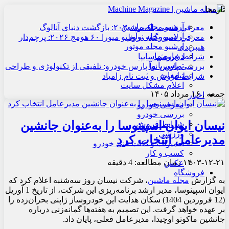
تازه‌ها
آرشیو مجله ماشین
معرفی هنسی بلک‌برد ۲۰۳۰: بازگشت دنیای آنالوگ
آرشیو مجله نوآور
معرفی لامبورگینی روئلتو میورا ۶۰ هومج ۲۰۲۶: پرچم‌دار
آرشیو مجله موتور
هیبریدی
درباره ما
شرایط فروش سایپا
تماس با ما
بررسی پارس نوآ پارس خودرو: تلفیقی از تکنولوژی و طراحی
تبلیغات
شرایط فروش و ثبت نام زامیاد
اعلام مشکل سایت
جمعه , ۱۶ مرداد ۱۴۰۵
اخبار
معرفی خودرو
بررسی خودرو
نیسان ایوان اسپینوسا را به‌عنوان جانشین
شرایط فروش
ورزشی
مدیرعامل انتخاب کرد
تعمیرات و نکات فنی خودرو
کسب و کار
۱۴۰۳-۱۲-۲۱
زمان مطالعه: 4 دقیقه
عکس
فروشگاه
به گزارش
مجله ماشین
، شرکت نیسان روز سه‌شنبه اعلام کرد که
ایوان اسپینوسا، مدیر ارشد برنامه‌ریزی این شرکت، از تاریخ 1 آوریل
(12 فروردین 1404) سکان هدایت این خودروساز ژاپنی بحران‌زده را
بر عهده خواهد گرفت. این تصمیم به هفته‌ها گمانه‌زنی درباره
جانشین ماکوتو اوچیدا، مدیرعامل فعلی، پایان داد.