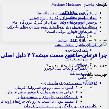
تازه‌ها
آرشیو مجله ماشین
از رشد قیمت‌ها تا نگرانی درباره انحصار
آرشیو مجله نوآور
انتقاد نماینده مجلس از واگذاری ایران‌خودرو
آرشیو مجله موتور
ترخیص اتوبوس‌های چینی تهران از گمرک فرودگاه امام
درباره ما
هشدار درباره فروش حواله‌های صوری خودروهای وارداتی
تماس با ما
آرامش بازار خودرو موقتی است؟
تبلیغات
شنبه , ۱۷ مرداد ۱۴۰۵
اعلام مشکل سایت
اخبار
معرفی خودرو
چرا فرمان ماشین سفت میشه؟ ۴ دلیل اصلی و راه‌حلشون
بررسی خودرو
شرایط فروش
ورزشی
۱۴۰۴-۰۱-۲۷
زمان مطالعه: 10 دقیقه
2
تعمیرات و نکات فنی خودرو
کسب و کار
فهرست مطالب:
عکس
فروشگاه
دلایل رایج سفت شدن فرمان خودرو
۱. کمبود یا نشتی روغن هیدرولیک فرمان
۲. خرابی پمپ هیدرولیک یا موتور برقی فرمان
۳. مشکلات در جلوبندی و سیستم تعلیق
۴. تنظیم نبودن یا آسیب به زوایای چرخ‌ها (زاویه فرمان)
نکات مهم برای جلوگیری از سفت شدن فرمان