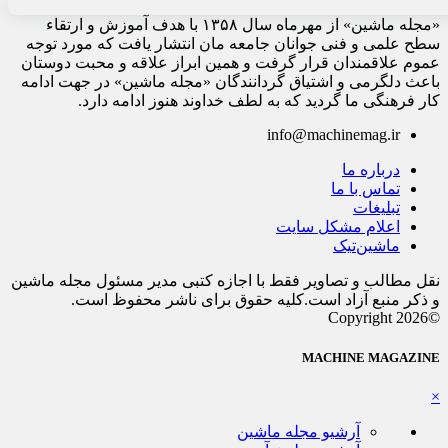
«مجله ماشین» از مهرماه سال ۱۳۵۸ با هدف آموزش و ارتقاء
سطح علمی و فنی جوانان جامعه مان انتشار یافت که مورد توجه
عموم علاقمندان قرار گرفت و همین ابراز علاقه و محبت دوستان
باعث دلگرمی و اشتیاق گردانندگان «مجله ماشین» در جهت ادامه
کار فرهنگی ما گردید که به لطف خداوند هنوز ادامه دارد.
info@machinemag.ir
درباره ما
تماس با ما
تبلیغات
اعلام مشکل سایت
ماشین‌تیک
نقل مطالب و تصاویر فقط با اجازه کتبی مدیر مسئول مجله ماشین
و ذکر منبع آزاد است.کلیه حقوق برای ناشر محفوظ است.
©Copyright 2026
MACHINE MAGAZINE
×
آرشیو مجله ماشین