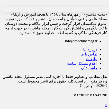
«مجله ماشین» از مهرماه سال ۱۳۵۸ با هدف آموزش و ارتقاء
سطح علمی و فنی جوانان جامعه مان انتشار یافت که مورد توجه
عموم علاقمندان قرار گرفت و همین ابراز علاقه و محبت دوستان
باعث دلگرمی و اشتیاق گردانندگان «مجله ماشین» در جهت ادامه
کار فرهنگی ما گردید که به لطف خداوند هنوز ادامه دارد.
info@machinemag.ir
درباره ما
تماس با ما
تبلیغات
اعلام مشکل سایت
ماشین‌تیک
نقل مطالب و تصاویر فقط با اجازه کتبی مدیر مسئول مجله ماشین
و ذکر منبع آزاد است.کلیه حقوق برای ناشر محفوظ است.
©Copyright 2026
MACHINE MAGAZINE
×