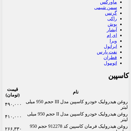
ماورکس
سمن شیمی
گرنس
راکی
بوش
آبشار
ای ام
ویرا
ایرانول
نفت پارس
قطران
اتومول
کاسپین
قیمت
نام
(تومان)
روغن هیدرولیک خودرو کاسپین مدل III حجم 950 میلی
۴۹۰,۰۰۰
لیتر
روغن هیدرولیک خودرو کاسپین مدل II حجم 950 میلی
۴۱۰,۰۰۰
لیتر
روغن هیدرولیک فرمان کاسپین کد 912278 حجم 950
۲۶۶,۳۳۰