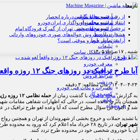
تازه‌ها
آرشیو مجله ماشین
از رشد قیمت‌ها تا نگرانی درباره انحصار
آرشیو مجله نوآور
انتقاد نماینده مجلس از واگذاری ایران‌خودرو
آرشیو مجله موتور
ترخیص اتوبوس‌های چینی تهران از گمرک فرودگاه امام
درباره ما
هشدار درباره فروش حواله‌های صوری خودروهای وارداتی
تماس با ما
آرامش بازار خودرو موقتی است؟
تبلیغات
شنبه , ۱۷ مرداد ۱۴۰۵
اعلام مشکل سایت
اخبار
معرفی خودرو
آیا طرح ترافیک در روزهای جنگ ۱۲ روزه واقعاً لغو شده بود؟
بررسی خودرو
شرایط فروش
ورزشی
۱۴۰۴-۰۴-۲۴
زمان مطالعه: ۳ دقیقه
تعمیرات و نکات فنی خودرو
کسب و کار
به گزارش
مجله ماشین
، با گذشت زمان از
حمله نظامی ۱۲ روزه رژیم صهیونیستی
عکس
همچنان پابرجا مانده است. در حالی که اظهارات شفاهی مقامات شهر
فروشگاه
شد و اکنون این سؤال مطرح است که آیا وعده لغو طرح ترافیک در 
با تشدید حملات و خروج بخشی از شهروندان از تهران و همچنین رو
شهر تهران
، در تاریخ ۲۸ خرداد ماه اعلام کرد که ورود به مح
آن با خودروی شخصی خود در محدوده طرح تردد کنند.