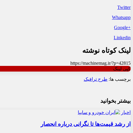
Twitter
Whatsapp
+Google
Linkedin
لینک کوتاه نوشته
https://machinemag.ir/?p=42815
کپی لینک
برچسب ها:
طرح ترافیک
بیشتر بخوانید
اخبار
از رشد قیمت‌ها تا نگرانی درباره انحصار