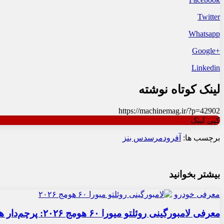
Twitter
Whatsapp
+Google
Linkedin
لینک کوتاه نوشته
https://machinemag.ir/?p=42902
کپی لینک
برچسب ها:
آفرود
مرسدس بنز
بیشتر بخوانید
معرفی خودرو
معرفی لامبورگینی روئلتو میورا ۶۰ هومج ۲۰۲۶: پرچم‌دار هیبریدی