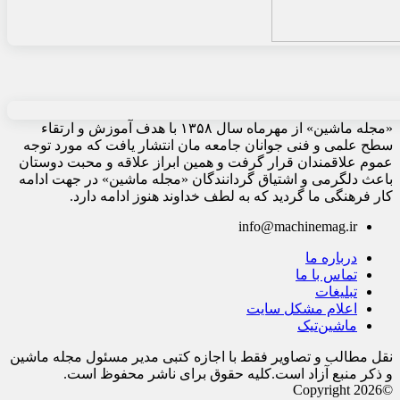
«مجله ماشین» از مهرماه سال ۱۳۵۸ با هدف آموزش و ارتقاء
سطح علمی و فنی جوانان جامعه مان انتشار یافت که مورد توجه
عموم علاقمندان قرار گرفت و همین ابراز علاقه و محبت دوستان
باعث دلگرمی و اشتیاق گردانندگان «مجله ماشین» در جهت ادامه
کار فرهنگی ما گردید که به لطف خداوند هنوز ادامه دارد.
info@machinemag.ir
درباره ما
تماس با ما
تبلیغات
اعلام مشکل سایت
ماشین‌تیک
نقل مطالب و تصاویر فقط با اجازه کتبی مدیر مسئول مجله ماشین
و ذکر منبع آزاد است.کلیه حقوق برای ناشر محفوظ است.
©Copyright 2026