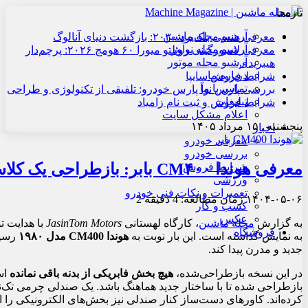
تازه‌ها
آرشیو مجله ماشین
معرفی هنسی بلک‌برد ۲۰۳۰: بازگشت دنیای آنالوگ
آرشیو مجله نوآور
معرفی لامبورگینی روئلتو میورا ۶۰ هومج ۲۰۲۶: پرچم‌دار
آرشیو مجله موتور
هیبریدی
درباره ما
شرایط فروش سایپا
تماس با ما
بررسی پارس نوآ پارس خودرو: تلفیقی از تکنولوژی و طراحی
تبلیغات
شرایط فروش و ثبت نام زامیاد
اعلام مشکل سایت
پنجشنبه , ۱۵ مرداد ۱۴۰۵
اخبار
معرفی خودرو
بررسی خودرو
معرفی هوندا CM۴۰۰ بابر: بازطراحی یک کلاسیک
شرایط فروش
ورزشی
تعمیرات و نکات فنی خودرو
۱۴۰۴-۰۵-۰۶
زمان مطالعه: 4 دقیقه
2
کسب و کار
عکس
به گزارش
مجله ماشین
، کارگاه لهستانی
JasinTom Motors
با هدایت ت
فروشگاه
به نمایش گذاشته است. این بار نوبت به
هوندا CM400 مدل ۱۹۸۰
رسید
جدید و مدرن پیدا کند.
در این نسخه بازطراحی‌شده،
هیچ بخش فابریکی از بدنه باقی نمانده
بازطراحی شده تا با ساختار جدید هماهنگ باشد. یک صندلی چرمی تک‌ن
کرده‌اند. کاورهای دست‌ساز کنار صندلی نیز بخش‌های الکترونیکی را از د