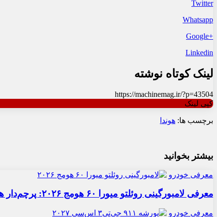
Twitter
Whatsapp
+Google
Linkedin
لینک کوتاه نوشته
https://machinemag.ir/?p=43504
کپی لینک
برچسب ها:
هوندا
بیشتر بخوانید
معرفی خودرو
معرفی لامبورگینی روئلتو میورا ۶۰ هومج ۲۰۲۶: پرچم‌دار هیبریدی
معرفی خودرو