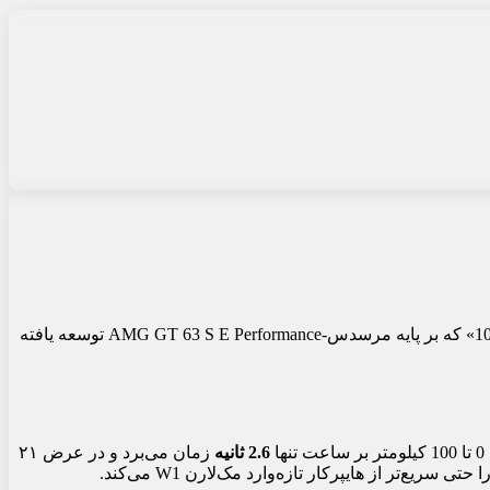
، شرکت تیونینگ مشهور برابوس از تازه‌ترین محصول خود رونمایی کرده است؛ خودرویی هیبریدی با نام «برابوس 1000» که بر پایه مرسدس-AMG GT 63 S E Performance توسعه یافته
ا
2.6 ثانیه
زمان می‌برد و در عرض ۲۱
سریع‌تر از هایپرکار تازه‌وارد مک‌لارن W1 می‌کند.