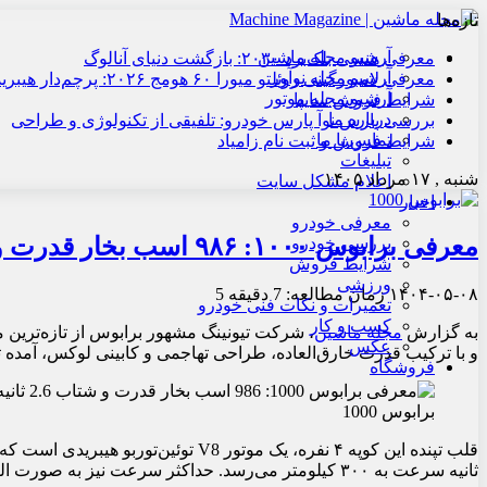
تازه‌ها
آرشیو مجله ماشین
معرفی هنسی بلک‌برد ۲۰۳۰: بازگشت دنیای آنالوگ
آرشیو مجله نوآور
معرفی لامبورگینی روئلتو میورا ۶۰ هومج ۲۰۲۶: پرچم‌دار هیبریدی
آرشیو مجله موتور
شرایط فروش سایپا
درباره ما
بررسی پارس نوآ پارس خودرو: تلفیقی از تکنولوژی و طراحی
تماس با ما
شرایط فروش و ثبت نام زامیاد
تبلیغات
شنبه , ۱۷ مرداد ۱۴۰۵
اعلام مشکل سایت
اخبار
معرفی خودرو
معرفی برابوس ۱۰۰۰: ۹۸۶ اسب بخار قدرت و شتاب ۲.۶ ثانیه‌ای
بررسی خودرو
شرایط فروش
ورزشی
۱۴۰۴-۰۵-۰۸
زمان مطالعه: 7 دقیقه
5
تعمیرات و نکات فنی خودرو
کسب و کار
به گزارش
مجله ماشین
عکس
و با ترکیب قدرت خارق‌العاده، طراحی تهاجمی و کابینی لوکس، آمده تا 
فروشگاه
برابوس 1000
قلب تپنده این کوپه ۴ نفره، یک موتور V8 توئین‌توربو هیبریدی است که توان تولید
ثانیه سرعت به ۳۰۰ کیلومتر می‌رسد. حداکثر سرعت نیز به صورت الکترونیکی روی