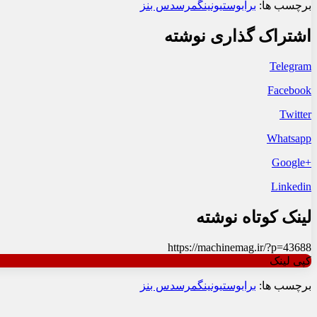
برچسب ها:
برابوس
تیونینگ
مرسدس بنز
اشتراک گذاری نوشته
Telegram
Facebook
Twitter
Whatsapp
+Google
Linkedin
لینک کوتاه نوشته
https://machinemag.ir/?p=43688
کپی لینک
برچسب ها:
برابوس
تیونینگ
مرسدس بنز