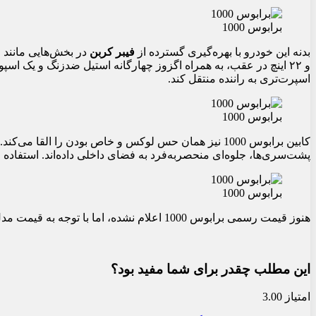
برابوس 1000
بدنه این خودرو با بهره‌گیری گسترده از
فیبر کربن
و ۲۲ اینچ در عقب، به همراه اگزوز چهارگانه استیل ضدزنگ و یک اسپویلر عقب برجسته، تکمیل‌کننده این طراحی عضلانی هستند. ارتفاع خودرو نیز به کمک فنرهای قابل تنظیم،
اسپرت‌تری به راننده منتقل کند.
برابوس 1000
کابین برابوس 1000 نیز همان حس لوکس و خاص بودن را القا می‌کند.
پشت‌سری‌ها، جلوه‌ای منحصربه‌فرد به فضای داخلی داده‌اند. استفاده 
برابوس 1000
هنوز قیمت رسمی برابوس 1000 اعلام نشده، اما با توجه به قیمت مدل ضعیف‌تر «برابوس 750» که از
این مطلب چقدر برای شما مفید بود؟
امتیاز 3.00