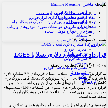
تازه‌ها
آرشیو مجله ماشین
از رشد قیمت‌ها تا نگرانی درباره انحصار
آرشیو مجله نوآور
انتقاد نماینده مجلس از واگذاری ایران‌خودرو
آرشیو مجله موتور
ترخیص اتوبوس‌های چینی تهران از گمرک فرودگاه امام
درباره ما
هشدار درباره فروش حواله‌های صوری خودروهای وارداتی
تماس با ما
آرامش بازار خودرو موقتی است؟
تبلیغات
شنبه , ۱۷ مرداد ۱۴۰۵
اعلام مشکل سایت
اخبار
معرفی خودرو
قرارداد ۴.۳ میلیارد دلاری تسلا با LGES
بررسی خودرو
شرایط فروش
ورزشی
۱۴۰۴-۰۵-۰۸
زمان مطالعه: 5 دقیقه
تعمیرات و نکات فنی خودرو
کسب و کار
به گزارش
مجله ماشین
، تسلا با امضای قراردادی ۴.۳ میلیارد دلاری
عکس
با شرکت کره‌ای ال‌جی انرژی سولوشن (LGES)، گامی بزرگ برای
فروشگاه
کاهش وابستگی به باتری‌های وارداتی از چین برداشته است. این
قرارداد برای تأمین باتری‌های لیتیوم آهن فسفات (LFP) سیستم‌های
ذخیره‌سازی انرژی تسلا از کارخانه LGES در میشیگان آمریکا
منعقد شده است.
تعرفه‌های تجاری اعمال‌شده توسط آمریکا، هزینه‌های تسلا برای