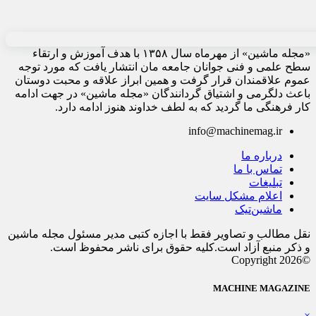
«مجله ماشین» از مهرماه سال ۱۳۵۸ با هدف آموزش و ارتقاء
سطح علمی و فنی جوانان جامعه مان انتشار یافت که مورد توجه
عموم علاقمندان قرار گرفت و همین ابراز علاقه و محبت دوستان
باعث دلگرمی و اشتیاق گردانندگان «مجله ماشین» در جهت ادامه
کار فرهنگی ما گردید که به لطف خداوند هنوز ادامه دارد.
info@machinemag.ir
درباره ما
تماس با ما
تبلیغات
اعلام مشکل سایت
ماشین‌تیک
نقل مطالب و تصاویر فقط با اجازه کتبی مدیر مسئول مجله ماشین
و ذکر منبع آزاد است.کلیه حقوق برای ناشر محفوظ است.
©Copyright 2026
MACHINE MAGAZINE
×