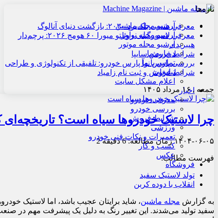
تازه‌ها
آرشیو مجله ماشین
معرفی هنسی بلک‌برد ۲۰۳۰: بازگشت دنیای آنالوگ
آرشیو مجله نوآور
معرفی لامبورگینی روئلتو میورا ۶۰ هومج ۲۰۲۶: پرچم‌دار
آرشیو مجله موتور
هیبریدی
درباره ما
شرایط فروش سایپا
تماس با ما
بررسی پارس نوآ پارس خودرو: تلفیقی از تکنولوژی و طراحی
تبلیغات
شرایط فروش و ثبت نام زامیاد
اعلام مشکل سایت
جمعه , ۱۶ مرداد ۱۴۰۵
اخبار
معرفی خودرو
بررسی خودرو
چرا لاستیک خودروها سیاه است؟ تاریخچه‌ای ک
شرایط فروش
ورزشی
تعمیرات و نکات فنی خودرو
۱۴۰۴-۰۶-۰۵
زمان مطالعه: 6 دقیقه
2
کسب و کار
عکس
فهرست مطالب:
فروشگاه
تولد لاستیک سفید
انقلاب با دوده کربن
به گزارش
مجله ماشین
، شاید برایتان عجیب باشد، اما لاستیک خودروها
سفید تولید می‌شدند. این تغییر رنگ به دلیل یک پیشرفت مهم در صنعت 