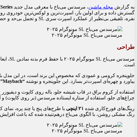
به گزارش
مجله ماشین
، مرسدس می‌باخ با معرفی مدل جدید
am Series
گسترش داده و برای اولین بار، اسپرت‌ترین و لوکس‌ترین خودروی روباز
نفره، تلفیقی بی‌نظیر از عملکرد اسپرت سری SL و تجمل بی‌حد و حصر می‌باخ را به نمایش می‌گذارد.
مرسدس می‌باخ SL مونوگرام ۲۰۲۵
طراحی
مرسدس می‌
است.
بیاورد و چهره‌ای اسپرت‌تر بسازد. این جلوپنجره و نوشته
“Maybach”
ر
استفاده از کروم براق در قاب شیشه جلو، باله روی کاپوت و دیفیوزر ع
چراغ‌های جلو، استفاده از ستاره ایستاده مرسدس (بر روی کاپوت) و 
رینگ‌های فورج‌کاری شده
۲۱ اینچی
رنگ مشکی روشن، با الگوی می‌باخ درهم‌تنیده شده که باعث افزایش
مرسدس می‌باخ SL مونوگرام ۲۰۲۵