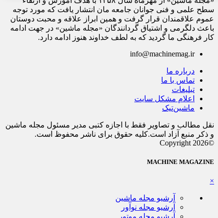
«مجله ماشین» از مهرماه سال ۱۳۵۸ با هدف آموزش و ارتقاء
سطح علمی و فنی جوانان جامعه مان انتشار یافت که مورد توجه
عموم علاقمندان قرار گرفت و همین ابراز علاقه و محبت دوستان
باعث دلگرمی و اشتیاق گردانندگان «مجله ماشین» در جهت ادامه
کار فرهنگی ما گردید که به لطف خداوند هنوز ادامه دارد.
info@machinemag.ir
درباره ما
تماس با ما
تبلیغات
اعلام مشکل سایت
ماشین‌تیک
نقل مطالب و تصاویر فقط با اجازه کتبی مدیر مسئول مجله ماشین
و ذکر منبع آزاد است.کلیه حقوق برای ناشر محفوظ است.
©Copyright 2026
MACHINE MAGAZINE
×
آرشیو مجله ماشین
آرشیو مجله نوآور
آرشیو مجله موتور