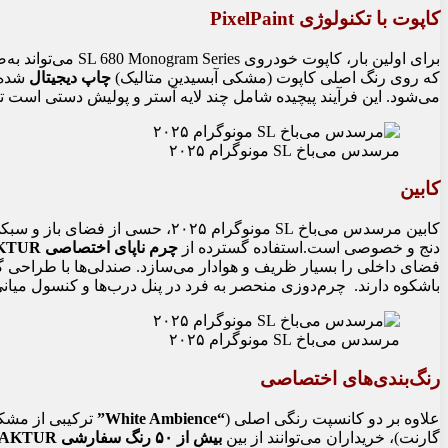
کاپوت با تکنولوژی PixelPaint
برای اولین بار، کاپ
که روی رنگ اصلی کاپوت (مشکی آبسیدین متالیک)
چاپ دیجیتال
شده،
می‌شود. این فرآیند پیچیده شامل چند لایه آستر و پولیش دستی است تا
مرسدس می‌باخ SL مونوگرام ۲۰۲۵
کابین
کابین مرسدس می‌باخ SL مونوگرام ۲۰۲۵
دنج و خصوصی است.استفاده گسترده از
چرم ناپای اختصاصی MANUFAKTUR
فضای داخلی را بسیار ظریف و هوادار می‌سازد. صندلی‌ها با طراحی گل
باشکوه دارند. چرم‌دوزی منحصر به فرد در پنل درب‌ها و کنسول میان
مرسدس می‌باخ SL مونوگرام ۲۰۲۵
رنگ‌بندی‌های اختصاصی
علاوه بر دو کانسپت رنگی اصلی (
“White Ambience”
ترکیبی از مشک
گارنت)، خریداران می‌توانند از بین
بیش از ۵۰ رنگ سفارشی MANUFAKTUR