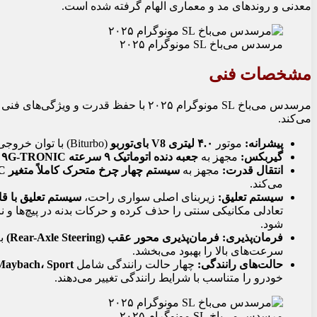
معدنی و روندهای مد و معماری الهام گرفته شده است.
مرسدس می‌باخ SL مونوگرام ۲۰۲۵
مشخصات فنی
می‌کند.
پیشرانه:
موتور
۴.۰ لیتری V8 بای‌توربو
(Biturbo) با توان خروجی
گیربکس:
مجهز به
جعبه دنده اتوماتیک ۹ سرعته ۹G-TRONIC
ب
انتقال قدرت:
مجهز به
سیستم چهار چرخ متحرک کاملاً متغیر ۴MATIC+
می‌کند.
سیستم تعلیق:
زیربنای اصلی سواری راحت،
سیستم تعلیق با ق
تعادلی مکانیکی سنتی را حذف کرده و حرکات بدنه در پیچ‌ها و نا
شود.
فرمان‌پذیری:
فرمان‌پذیری محور عقب (Rear-Axle Steering)
به
سرعت‌های بالا را بهبود می‌بخشد.
حالت‌های رانندگی:
چهار حالت رانندگی شامل
omfort، Maybach، Sport
خودرو را متناسب با شرایط رانندگی تغییر می‌دهند.
مرسدس می‌باخ SL مونوگرام ۲۰۲۵