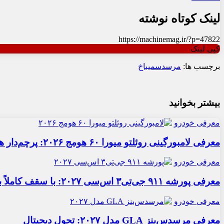
لینک کوتاه نوشته
https://machinemag.ir/?p=47822
کپی لینک
برچسب ها:
مرسدس
میباخ
بیشتر بخوانید
معرفی خودرو
معرفی لامبورگینی روئلتو میورا ۶۰ هومج ۲۰۲۶: پرچم‌دار هیبریدی
معرفی خودرو
معرفی پورشه ۹۱۱ جی‌تی۳ اس‌سی ۲۰۲۷: با سقف کاملاً برقی
معرفی خودرو
معرفی مرسدس‌بنز GLA مدل ۲۰۲۷: تحول دیجیتال