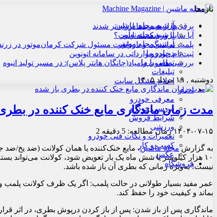
تازه‌ها
آرشیو مجله ماشین
برقی‌ها از هیبریدها ارزان‌تر شدند
آرشیو مجله نوآور
آیا سایپا ورشکسته است؟
آرشیو مجله موتور
پلمب نمایندگی و بازداشت مسئول شرکت کرمان‌موتور در زرند
درباره ما
ثبت‌نام خودرو وارداتی در سامانه اتونوین
تماس با ما
بررسی هامون زامیاد(چانگان هانتر پلاس): در مسیر تولید انبوه
تبلیغات
دوشنبه , ۱۹ مرداد ۱۴۰۵
اعلام مشکل سایت
اخبار
معرفی خودرو
مدت زمان ماندگاری مایع خنک کننده در بطری
بررسی خودرو
شرایط فروش
ورزشی
۱۴۰۴-۰۷-۱۵
زمان مطالعه: 5 دقیقه
2
تعمیرات و نکات فنی خودرو
کسب و کار
به گزارش
مجله ماشین
عکس
فروشگاه
نیست؛ به‌ویژه زمانی که بطری آن باز شده باشد.
عمر مفید بسیار طولانی در حالت پلمب: اگر یک ظرف کولانت پلمب و با
بماند و کیفیت خود را حفظ کند.