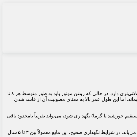
، مایع خنک‌کننده یا همان کولانت (ضد یخ/ضد جوش) درون رادیاتور خودرو، بر خلاف روغن موتور، عمر مفید بسیار طولانی‌تری دارد. در حالی که روغن موتور باید به طور متوسط هر ۸ تا
ن ۵۰ تا ۱۶۰ هزار کیلومتر یا حتی بیشتر در سیستم باقی بماند. اما این طول عمر بالا به معنای مصونیت آن از فاسد شدن
م خورشید یا گرما) نگهداری شود، می‌تواند تقریباً نامحدود باقی
ماندگاری پس از باز شدن: پس از باز کردن درپوش بطری، در اثر قرار گرفتن در معرض هوا و آلودگی‌های محیطی، عمر مفید کولانت کاهش می‌یابد. در شرایط نگهداری صحیح، این مایع معمولاً بین ۳ تا ۵ سال