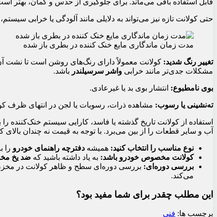
قابل استفاده باقی می‌ماند. برای جلوگیری از حدس و گمان، بهتر است
حتی کولانت تازه نیز می‌تواند به دلایلی مانند آلودگی یا خرابی سیستم
مدت زمان ماندگاری مایع خنک کننده در بطری باز شده
تغییر رنگ شدید:
کولانت معمولاً دارای رنگ‌های روشن است تا نشت آن آ
مشکلات جدی‌تر مانند خرابی
واشر سرسیلندر
باشد.
بوی نامطبوع:
انتشار بوی بد یا غیرعادی.
ته‌نشینی یا رسوب:
مشاهده ذرات، رسوبات یا لجن در انتهای ظرف کول
استفاده از کولانت تاریخ گذشته یا فاسد، کارایی سیستم خنک‌کننده را
آب و سایر قطعات را از بین می‌برد. با توجه به قیمت نه چندان بالای کولانت (که معمولاً ک
نوع مناسب را انتخاب کنید:
همیشه
دفترچه راهنمای خودرو
را برای اطل
کولانت مخصوص خودرو باشد:
به یاد داشته باشید که
ضد یخ مخص
بررسی دوره‌ای:
بررسی دوره‌ای سطح و ظاهر کولانت در مخزن
می‌کند.
این مطلب چقدر برای شما مفید بود؟
برچسب ها:
فنی