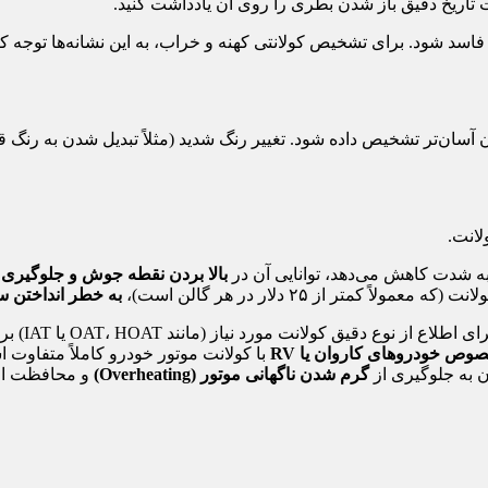
 تاریخ دقیق باز شدن بطری را روی آن یادداشت کنید.
، فاسد شود. برای تشخیص کولانتی کهنه و خراب، به این نشانه‌ها توجه کن
سان‌تر تشخیص داده شود. تغییر رنگ شدید (مثلاً تبدیل شدن به رنگ قهو
انت.
 به شدت کاهش می‌دهد، توانایی آن در
بالا بردن نقطه جوش و جلوگیری ا
متر از ۲۵ دلار در هر گالن است)،
به خطر انداختن س
اع از نوع دقیق کولانت مورد نیاز (مانند OAT، HOAT یا IAT) بررسی کنید. استفاده از نوع اشتباه می‌تواند به سیستم آسیب برساند.
وص خودروهای کاروان یا RV
با کولانت موتور خودرو کاملاً متفاوت ا
 به جلوگیری از
گرم شدن ناگهانی موتور (Overheating)
و محافظت از 