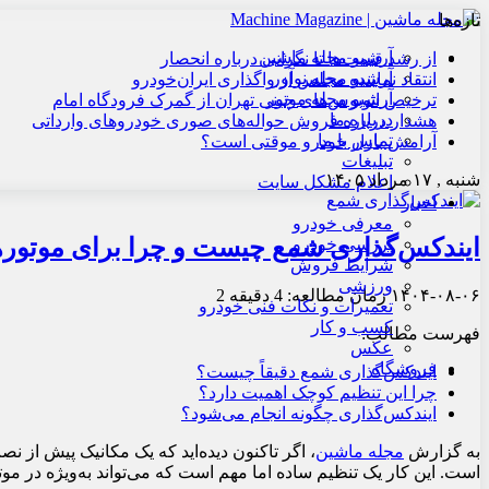
تازه‌ها
آرشیو مجله ماشین
از رشد قیمت‌ها تا نگرانی درباره انحصار
آرشیو مجله نوآور
انتقاد نماینده مجلس از واگذاری ایران‌خودرو
آرشیو مجله موتور
ترخیص اتوبوس‌های چینی تهران از گمرک فرودگاه امام
درباره ما
هشدار درباره فروش حواله‌های صوری خودروهای وارداتی
تماس با ما
آرامش بازار خودرو موقتی است؟
تبلیغات
شنبه , ۱۷ مرداد ۱۴۰۵
اعلام مشکل سایت
اخبار
معرفی خودرو
ایندکس‌گذاری شمع چیست و چرا برای موتور
بررسی خودرو
شرایط فروش
ورزشی
۱۴۰۴-۰۸-۰۶
زمان مطالعه: 4 دقیقه
2
تعمیرات و نکات فنی خودرو
کسب و کار
فهرست مطالب:
عکس
فروشگاه
ایندکس‌گذاری شمع دقیقاً چیست؟
چرا این تنظیم کوچک اهمیت دارد؟
ایندکس‌گذاری چگونه انجام می‌شود؟
به گزارش
مجله ماشین
، اگر تاکنون دیده‌اید که یک مکانیک پیش از 
است. این کار یک تنظیم ساده اما مهم است که می‌تواند به‌ویژه در موت