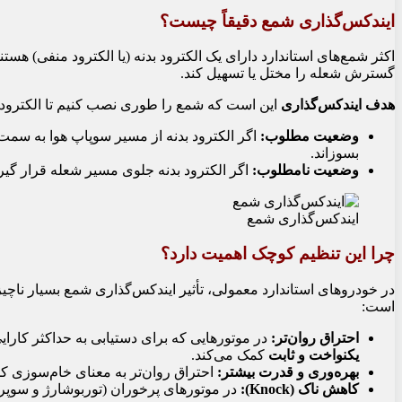
ایندکس‌گذاری شمع دقیقاً چیست؟
اکثر شمع‌های استاندارد دارای یک الکترود بدنه (یا الکترود منفی)
گسترش شعله را مختل یا تسهیل کند.
هدف ایندکس‌گذاری
این است که شمع را طوری نصب کنیم تا الکترود 
وضعیت مطلوب:
اگر الکترود بدنه از مسیر سوپاپ هوا به سمت 
بسوزاند.
وضعیت نامطلوب:
اگر الکترود بدنه جلوی مسیر شعله قرار گیر
ایندکس‌گذاری شمع
چرا این تنظیم کوچک اهمیت دارد؟
است:
احتراق روان‌تر:
در موتورهایی که برای دستیابی به حداکثر کارایی
یکنواخت و ثابت
کمک می‌کند.
بهره‌وری و قدرت بیشتر:
احتراق روان‌تر به معنای خام‌سوزی کم
کاهش ناک (Knock):
در موتورهای پرخوران (توربوشارژ و سوپرش