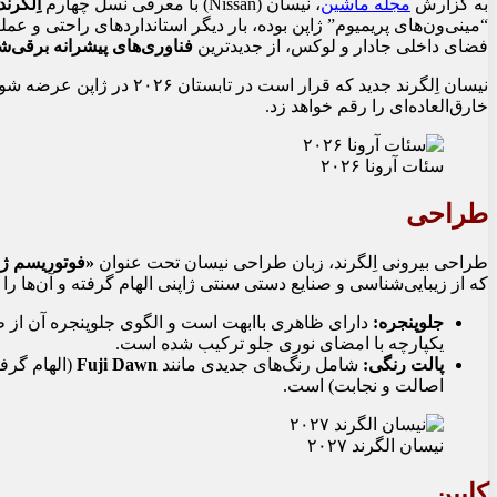
به گزارش
مجله ماشین
، نیسان (Nissan) با معرفی نسل چهارم
اِلگرند (grand
“مینی‌ون‌های پریمیوم” ژاپن بوده، بار دیگر استانداردهای راحتی و عملک
فضای داخلی جادار و لوکس، از جدیدترین
فناوری‌های پیشرانه برقی‌ش
نیسان اِلگرند جدید که قرار است در تابستان ۲۰۲۶ در ژاپن عرضه شود، وعده یک سواری
خارق‌العاده‌ای را رقم خواهد زد.
سئات آرونا ۲۰۲۶
طراحی
طراحی بیرونی اِلگرند، زبان طراحی نیسان تحت عنوان
«فوتوریسم ژاپنی بی‌زمان» 
که از زیبایی‌شناسی و صنایع دستی سنتی ژاپنی الهام گرفته و آن‌ها را 
جلوپنجره:
دارای ظاهری باابهت است و الگوی جلوپنجره آن از 
یکپارچه با امضای نوری جلو ترکیب شده است.
پالت رنگی:
شامل رنگ‌های جدیدی مانند
Fuji Dawn
(الهام گرفت
اصالت و نجابت) است.
نیسان الگرند ۲۰۲۷
کابین