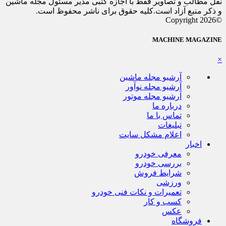
نقل مطالب و تصاویر فقط با اجازه کتبی مدیر مسئول مجله ماشین
و ذکر منبع آزاد است.کلیه حقوق برای ناشر محفوظ است.
©Copyright 2026
MACHINE MAGAZINE
×
آرشیو مجله ماشین
آرشیو مجله نوآور
آرشیو مجله موتور
درباره ما
تماس با ما
تبلیغات
اعلام مشکل سایت
اخبار
معرفی خودرو
بررسی خودرو
شرایط فروش
ورزشی
تعمیرات و نکات فنی خودرو
کسب و کار
عکس
فروشگاه