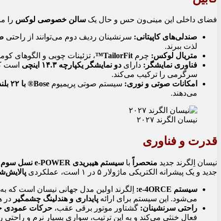
فضای داخلی این مینی‌ون حس و حال یک
سالن خصوصی لوکس
را من
صندلی‌های کاپیتانی:
سرنشینان ردیف دوم می‌توانند از راحتی
صند
لذت ببرند.
متریال لوکس:
چرم
TailorFit™
، تزئینات چوبی و الگوهای کوم
فناوری نمایشگر:
دارای
دو نمایشگر یکپارچه ۱۴.۳ اینچی
است که 
سرگرمی را ترکیب می‌کند.
امکانات صوتی و نوری:
سیستم صوتی پریمیوم
Bose® با ۲۲ بلندگو
می‌دهند.
نیسان الگرند ۲۰۲۷
قدرت و فناوری
نیسان اِلگرند جدید
منحصراً
با
سیستم هیبریدی e-POWER نسل سوم
ن
جدید و یک پیشرانه الکتریکی ماژولار ۵ در ۱ است، عملکردی
پالایش‌ش
سیستم e-4ORCE:
اِلگرند اولین مدل جهانی نیسان است که ب
می‌شود. این سیستم برای ارائه
پایداری و هندلینگ چشمگیر
در ه
راحتی سرنشینان:
گشتاور موتور برقی عقب،
حرکات عمودی خودرو (g
فعال خنثی می‌کند و به این ترتیب، سواری بسیار نرم و راحتی 