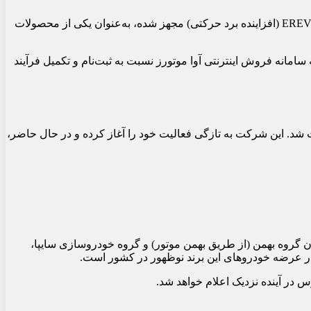
برای نخستین‌بار، شرایط فروش نقدی خودروی آواتار 12 اولترا مدل 2025 را اعلام کرد. این سدان پیشرفته که به پیشرانه EREV (افزاینده برد حرکتی) مجهز شده، به‌عنوان یکی از محصولات
یان خرید آواتار 12 اولترا می‌توانند از روز شنبه 9 اسفند تا پایان روز یکشنبه 10 اسفند 1404 با مراجعه به سامانه فروش اینترنتی آوا موتورز نسبت به ثبت‌نام و تکمیل فرآیند
شور ثبت شد. این شرکت به تازگی فعالیت خود را آغاز کرده و در حال حاضر،
گروه بهمن (از طریق بهمن موتور) و گروه خودروسازی سایپا،
 در عرضه خودروهای این برند نوظهور در کشور است.
ر آینده نزدیک اعلام خواهد شد.