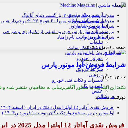
تازه‌ها
آرشیو مجله ماشین
معرفی هنسی بلک‌برد ۲۰۳۰: بازگشت دنیای آنالوگ
آرشیو مجله نوآور
معرفی لامبورگینی روئلتو میورا ۶۰ هومج ۲۰۲۶: پرچم‌دار هیبریدی
آرشیو مجله موتور
شرایط فروش سایپا
درباره ما
بررسی پارس نوآ پارس خودرو: تلفیقی از تکنولوژی و طراحی
تماس با ما
شرایط فروش و ثبت نام زامیاد
تبلیغات
جمعه , ۱۶ مرداد ۱۴۰۵
اعلام مشکل سایت
اخبار
معرفی خودرو
شرایط فروش آوا موتور پارس
بررسی خودرو
شرایط فروش
ورزشی
۱۴۰۴-۱۲-۰۶
تعمیرات و نکات فنی خودرو
کسب و کار
نکته: این اطلاعیه به منظور آگاهی‌رسانی به مخاطبان منتشر شده و فا
عکس
فروشگاه
فهرست مطالب:
فروش نقدی آواتار 12 اولترا مدل 2025 در ایران ( اسفند ۱۴۰۴ )
آوا موتور پارس به جمع واردکنندگان پیوست ( فروردین۱۴۰۴ )
فروش نقدی آواتار 12 اولترا مدل 2025 در ایران ( اسفند ۱۴۰۴ )