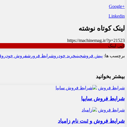
+Google
Linkedin
لینک کوتاه نوشته
https://machinemag.ir/?p=21523
کپی لینک
برچسب ها:
پیش فروش
چینی
خرید خودرو
شرایط فرورش
فروش خودرو
ق
بیشتر بخوانید
شرایط فروش
شرایط فروش سایپا
شرایط فروش
شرایط فروش و ثبت نام زامیاد