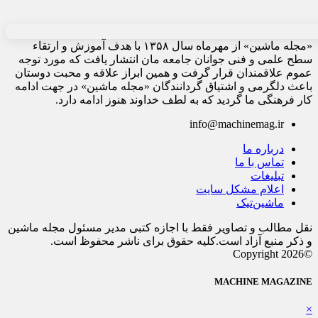
«مجله ماشین» از مهرماه سال ۱۳۵۸ با هدف آموزش و ارتقاء
سطح علمی و فنی جوانان جامعه مان انتشار یافت که مورد توجه
عموم علاقمندان قرار گرفت و همین ابراز علاقه و محبت دوستان
باعث دلگرمی و اشتیاق گردانندگان «مجله ماشین» در جهت ادامه
کار فرهنگی ما گردید که به لطف خداوند هنوز ادامه دارد.
info@machinemag.ir
درباره ما
تماس با ما
تبلیغات
اعلام مشکل سایت
ماشین‌تیک
نقل مطالب و تصاویر فقط با اجازه کتبی مدیر مسئول مجله ماشین
و ذکر منبع آزاد است.کلیه حقوق برای ناشر محفوظ است.
©Copyright 2026
MACHINE MAGAZINE
×