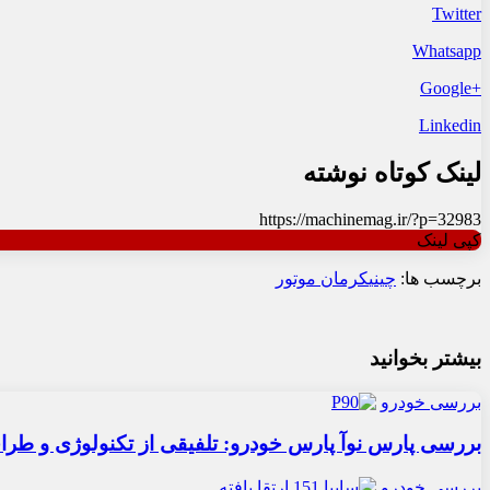
Twitter
Whatsapp
+Google
Linkedin
لینک کوتاه نوشته
https://machinemag.ir/?p=32983
کپی لینک
برچسب ها:
چینی
کرمان موتور
بیشتر بخوانید
بررسی خودرو
بررسی پارس نوآ پارس خودرو: تلفیقی از تکنولوژی و طر
بررسی خودرو