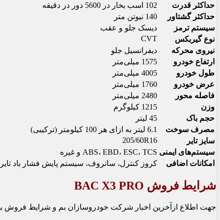
حداکثر قدرت
102 اسب بخار در 5600 دور در دقیقه
حداکثر گشتاور
140 نیوتن متر
سیستم ترمز
دیسک جلو و عقب
CVT
نوع گیربکس
نیروی محرکه
دیفرانسیل جلو
ارتفاع خودرو
1575 میلی‌متر
طول خودرو
4005 میلی‌متر
عرض خودرو
1760 میلی‌متر
فاصله محور
2480 میلی‌متر
وزن
1215 کیلوگرم
حجم باک
45 لیتر
مصرف سوخت
6.1 لیتر به ازای هر 100 کیلومتر (ترکیبی)
205/60R16
سایز تایر
سیستم‌های ایمنی
ABS، EBD، ESC، TCS و غیره
امکانات اضافی
کروز کنترل، سانروف، سیستم پایش فشار باد تایر (TPMS) و غیر
شرایط فروش BAC X3 PRO
جهت اطلاع ازآخرین اخبار شرکت خودروسازان بم و شرایط فروش بی ای سی ایکس 3 