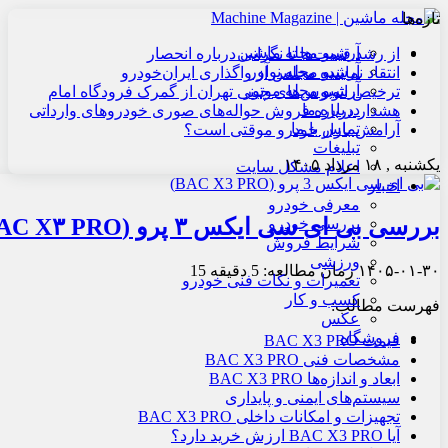
تازه‌ها
آرشیو مجله ماشین
از رشد قیمت‌ها تا نگرانی درباره انحصار
آرشیو مجله نوآور
انتقاد نماینده مجلس از واگذاری ایران‌خودرو
آرشیو مجله موتور
ترخیص اتوبوس‌های چینی تهران از گمرک فرودگاه امام
درباره ما
هشدار درباره فروش حواله‌های صوری خودروهای وارداتی
تماس با ما
آرامش بازار خودرو موقتی است؟
تبلیغات
یکشنبه , ۱۸ مرداد ۱۴۰۵
اعلام مشکل سایت
اخبار
معرفی خودرو
بررسی بی ای سی ایکس ۳ پرو (BAC X۳ PRO): مسیر و آینده نامشخص
بررسی خودرو
شرایط فروش
ورزشی
۱۴۰۵-۰۱-۳۰
زمان مطالعه: 5 دقیقه
15
تعمیرات و نکات فنی خودرو
کسب و کار
فهرست مطالب:
عکس
فروشگاه
قیمت BAC X3 PRO
مشخصات فنی BAC X3 PRO
ابعاد و اندازه‌ها BAC X3 PRO
سیستم‌های ایمنی و پایداری
تجهیزات و امکانات داخلی BAC X3 PRO
آیا BAC X3 PRO ارزش خرید دارد؟