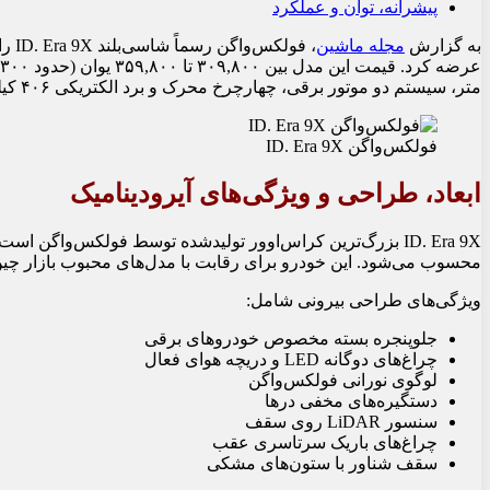
پیشرانه، توان و عملکرد
به گزارش
مجله ماشین
،
متر، سیستم دو موتور برقی، چهارچرخ محرک و برد الکتریکی ۴۰۶ کیلومتر (استاندارد CLTC) وارد بازار شده است.
فولکس‌واگن ID. Era 9X
ابعاد، طراحی و ویژگی‌های آیرودینامیک
محسوب می‌شود. این خودرو برای رقابت با مدل‌های محبوب بازار چین مانند Aito M8 و Lynk & Co 900 توسعه 
ویژگی‌های طراحی بیرونی شامل:
جلوپنجره بسته مخصوص خودروهای برقی
چراغ‌های دوگانه LED و دریچه هوای فعال
لوگوی نورانی فولکس‌واگن
دستگیره‌های مخفی درها
سنسور LiDAR روی سقف
چراغ‌های باریک سرتاسری عقب
سقف شناور با ستون‌های مشکی