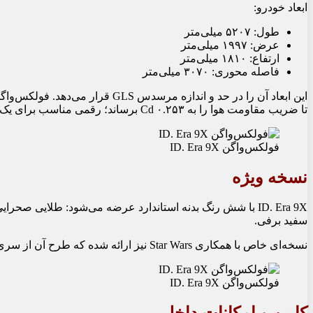
ابعاد خودرو:
طول: ۵۲۰۷ میلی‌متر
عرض: ۱۹۹۷ میلی‌متر
ارتفاع: ۱۸۱۰ میلی‌متر
فاصله محوری: ۳۰۷۰ میلی‌متر
تا ضریب مقاومت هوا را به ۰.۲۵۳ Cd برساند؛ رقمی مناسب برای یک SUV بزرگ.
فولکس‌واگن ID. Era 9X
نسخه ویژه
ID. Era 9X با شش رنگ بدنه استاندارد عرضه می‌شود: طلایی 
سفید برفی.
نسخه‌ای خاص با همکاری Star Wars نیز ارائه شده که طرح آن از سری The Mandalorian الهام گرفته است.
فولکس‌واگن ID. Era 9X