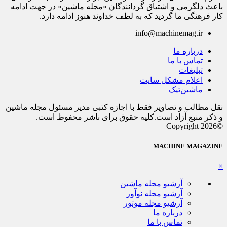
باعث دلگرمی و اشتیاق گردانندگان «مجله ماشین» در جهت ادامه
کار فرهنگی ما گردید که به لطف خداوند هنوز ادامه دارد.
info@machinemag.ir
درباره ما
تماس با ما
تبلیغات
اعلام مشکل سایت
ماشین‌تیک
نقل مطالب و تصاویر فقط با اجازه کتبی مدیر مسئول مجله ماشین
و ذکر منبع آزاد است.کلیه حقوق برای ناشر محفوظ است.
©Copyright 2026
MACHINE MAGAZINE
×
آرشیو مجله ماشین
آرشیو مجله نوآور
آرشیو مجله موتور
درباره ما
تماس با ما