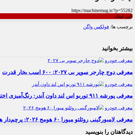
https://machinemag.ir/?p=55282
کپی لینک
برچسب ها:
فولکس واگن
بیشتر بخوانید
معرفی خودرو
معرفی دوج چارجر سوپر بی ۲۰۲۷: ۶۰۰ اسب بخار قدرت
معرفی خودرو
معرفی پورشه ۹۱۱ توربو اس لند داون آندر: رنگ‌آمیزی اختصاصی
معرفی خودرو
معرفی لامبورگینی روئلتو میورا ۶۰ هومج ۲۰۲۶: پرچم‌دار هیبریدی
دیدگاهتان را بنویسید