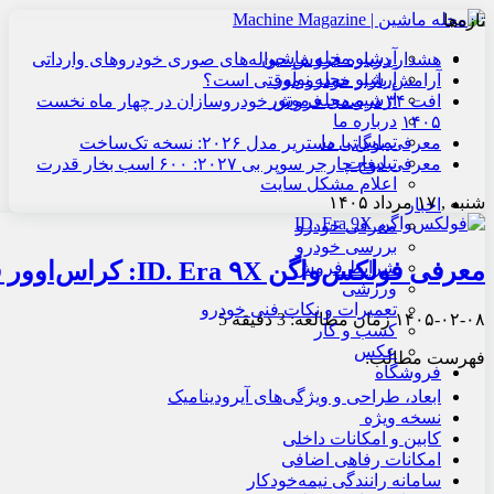
تازه‌ها
آرشیو مجله ماشین
هشدار درباره فروش حواله‌های صوری خودروهای وارداتی
آرشیو مجله نوآور
آرامش بازار خودرو موقتی است؟
آرشیو مجله موتور
افت ۳۴ درصدی فروش خودروسازان در چهار ماه نخست
درباره ما
۱۴۰۵
تماس با ما
معرفی بوگاتی دستریر مدل ۲۰۲۶: نسخه تک‌ساخت
تبلیغات
معرفی دوج چارجر سوپر بی ۲۰۲۷: ۶۰۰ اسب بخار قدرت
اعلام مشکل سایت
شنبه , ۱۷ مرداد ۱۴۰۵
اخبار
معرفی خودرو
بررسی خودرو
معرفی فولکس‌واگن ID. Era ۹X: کراس‌اوور فول‌سایز
شرایط فروش
ورزشی
تعمیرات و نکات فنی خودرو
۱۴۰۵-۰۲-۰۸
زمان مطالعه: 3 دقیقه
5
کسب و کار
عکس
فهرست مطالب:
فروشگاه
ابعاد، طراحی و ویژگی‌های آیرودینامیک
نسخه ویژه
کابین و امکانات داخلی
امکانات رفاهی اضافی
سامانه رانندگی نیمه‌خودکار