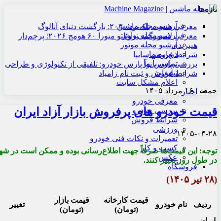
تازه‌ها
آرشیو مجله ماشین
معرفی هنسی بلک‌برد ۲۰۳۰: بازگشت دنیای آنالوگ
آرشیو مجله نوآور
معرفی لامبورگینی روئلتو میورا ۶۰ هومج ۲۰۲۶: پرچم‌دار
آرشیو مجله موتور
هیبریدی
درباره ما
شرایط فروش سایپا
تماس با ما
بررسی پارس نوآ پارس خودرو: تلفیقی از تکنولوژی و طراحی
تبلیغات
شرایط فروش و ثبت نام زامیاد
اعلام مشکل سایت
جمعه , ۱۶ مرداد ۱۴۰۵
اخبار
معرفی خودرو
قیمت خودرو های پرفروش بازار آزاد ایران
بررسی خودرو
شرایط فروش
ورزشی
۱۴۰۵-۰۴-۲۸
تعمیرات و نکات فنی خودرو
کسب و کار
توجه: این قیمت‌ها صرفاً جهت اطلاع‌رسانی بوده و ممکن است در شه
عکس
در طول روز تغییر کنند.
فروشگاه
(۲۸ تیر ۱۴۰۵)
قیمت کارخانه
قیمت بازار
ردیف
نام خودرو
تغییر
(تومان)
(تومان)
ایران