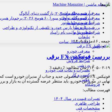
تازه‌ها
آرشیو مجله ماشین
معرفی هنسی بلک‌برد ۲۰۳۰: بازگشت دنیای آنالوگ
آرشیو مجله نوآور
معرفی لامبورگینی روئلتو میورا ۶۰ هومج ۲۰۲۶: پرچم‌دار هیبریدی
آرشیو مجله موتور
شرایط فروش سایپا
درباره ما
بررسی پارس نوآ پارس خودرو: تلفیقی از تکنولوژی و طراحی
تماس با ما
شرایط فروش و ثبت نام زامیاد
تبلیغات
جمعه , ۱۶ مرداد ۱۴۰۵
اعلام مشکل سایت
اخبار
معرفی خودرو
بررسی فونیکس FX برقی
بررسی خودرو
شرایط فروش
ورزشی
۱۴۰۵-۰۲-۱۹
زمان مطالعه: 2 دقیقه
3
تعمیرات و نکات فنی خودرو
کسب و کار
فونیکس FX برقی، محصولی جدید و جذاب از مدیران خودرو است 
عکس
نهایی در مورد این خودرو، باید منتظر عرضه گسترده آن به بازار و ب
فروشگاه
فهرست مطالب:
تغییرات قیمت در سال ۱۴۰۴
طراحی ظاهری
مشخصات فنی