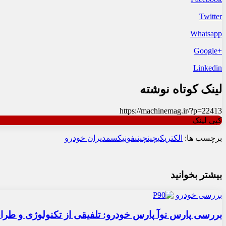
Twitter
Whatsapp
+Google
Linkedin
لینک کوتاه نوشته
https://machinemag.ir/?p=22413
کپی لینک
برچسب ها:
الکتریکی
چین
چینی
فونیکس
مدیران خودرو
بیشتر بخوانید
بررسی خودرو
بررسی پارس نوآ پارس خودرو: تلفیقی از تکنولوژی و طر