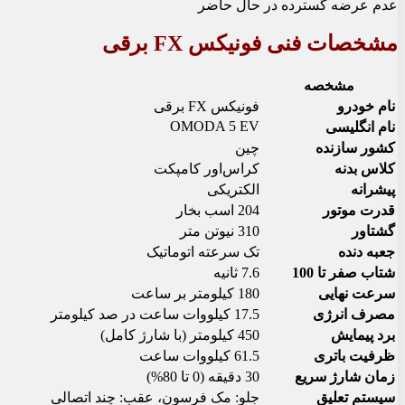
عدم عرضه گسترده در حال حاضر
مشخصات فنی فونیکس FX برقی
مشخصه
نام خودرو
فونیکس FX برقی
OMODA 5 EV
نام انگلیسی
کشور سازنده
چین
کلاس بدنه
کراس‌اور کامپکت
پیشرانه
الکتریکی
قدرت موتور
204 اسب بخار
گشتاور
310 نیوتن متر
جعبه دنده
تک سرعته اتوماتیک
شتاب صفر تا 100
7.6 ثانیه
سرعت نهایی
180 کیلومتر بر ساعت
مصرف انرژی
17.5 کیلووات ساعت در صد کیلومتر
برد پیمایش
450 کیلومتر (با شارژ کامل)
ظرفیت باتری
61.5 کیلووات ساعت
زمان شارژ سریع
30 دقیقه (0 تا 80%)
سیستم تعلیق
جلو: مک فرسون، عقب: چند اتصالی