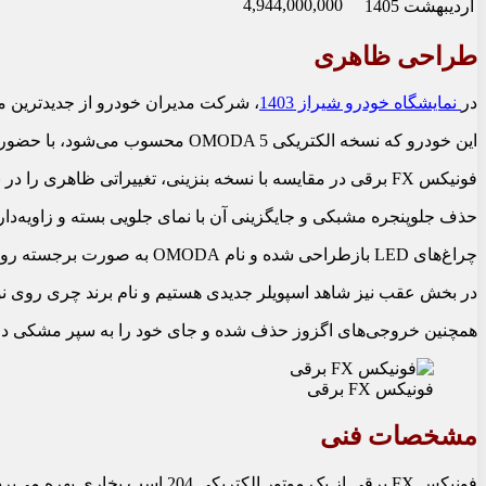
4,944,000,000
اردیبهشت 1405
طراحی ظاهری
در
نمایشگاه خودرو شیراز 1403
، شرکت مدیران خودرو از جدیدترین محصول خود، فو
این خودرو که نسخه الکتریکی OMODA 5 محسوب می‌شود، با حضور در بازار، رقیبی جدی برای لاماری ایما برقی و اسکای‌ول ET5 خواهد بود.
فونیکس FX برقی در مقایسه با نسخه بنزینی، تغییراتی ظاهری را در نمای بیرونی خود تجربه کرده است.
حذف جلوپنجره مشبکی و جایگزینی آن با نمای جلویی بسته و زاویه‌دار،
چراغ‌های LED بازطراحی شده و نام OMODA به صورت برجسته روی آنها نقش بسته است.
در بخش عقب نیز شاهد اسپویلر جدیدی هستیم و نام برند چری روی ن
همچنین خروجی‌های اگزوز حذف شده و جای خود را به سپر مشکی داده
فونیکس FX برقی
مشخصات فنی
فونیکس FX برقی از یک موتور الکتریکی 204 اسب بخاری بهره می‌برد که بر روی محور جلو تعبیه شده است.