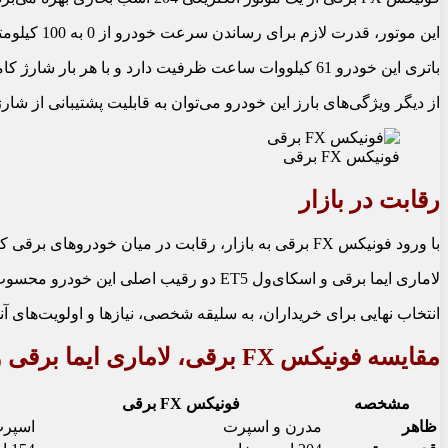
این موتور، قدرت لازم برای رساندن سرعت خودرو از 0 به 100 کیلومتر بر ساعت را در 7.6 ثانیه دارد.
باتری این خودرو 61 کیلووات ساعت ظرفیت دارد و با هر بار شارژ کامل، امکان پیمایش مسافتی حدود 450 کیلومتر را فراهم می‌کند.
از دیگر ویژگی‌های بارز این خودرو می‌توان به قابلیت پشتیبانی از شارژ سریع 110 کیلوواتی اشاره کرد که به این ترتیب می‌توان در عرض 30 دقیقه، باتری را از 0 به 
فونیکس FX برقی
رقابت در بازار
با ورود فونیکس FX برقی به بازار، رقابت در میان خودروهای برقی کراس‌اور داغ‌تر خواهد شد.
لاماری ایما برقی و اسکای‌ول ET5 دو رقیب اصلی این خودرو محسوب می‌شوند. هر سه خودرو از نظر قیمتی در محدوده مشابهی قرار دارند و از امکانات و ویژگی‌های قابل قبولی بهره می‌برند.
انتخاب نهایی برای خریداران، به سلیقه شخصی، نیازها و اولویت‌های آ
مقایسه فونیکس FX برقی، لاماری ایما برقی و اسکای‌ول ET5
مشخصه
فونیکس FX برقی
ظاهر
مدرن و اسپرت
اسپرت