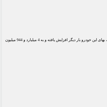
، شرکت مدیران خودرو از تاریخ 16 اردیبهشت 1405 قیمت جدید فونیکس FX برقی را منتشر کرد. طبق اعلام رسمی، بهای این خودرو بار دیگر افزایش یافته و به 4 میلیارد و 944 میلیون