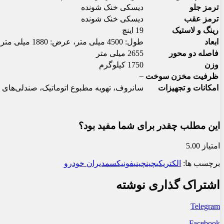
ترمز جلو
دیسکی خنک شونده
ترمز عقب
دیسکی خنک شونده
رینگ و لاستیک
19 اینچ
ابعاد
طول: 4500 میلی متر، عرض: 1880 میلی متر، ارتفاع: 1655 میلی متر
فاصله دو محور
2655 میلی متر
وزن
1750 کیلوگرم
–
ظرفیت مخزن سوخت
امکانات و تجهیزات
سانروف، تهویه مطبوع اتوماتیک، صندلی‌های برقی، نمایشگر لمس
این مطلب چقدر برای شما مفید بود؟
امتیاز 5.00
برچسب ها:
الکتریکی
چین
چینی
فونیکس
مدیران خودرو
اشتراک گذاری نوشته
Telegram
Facebook