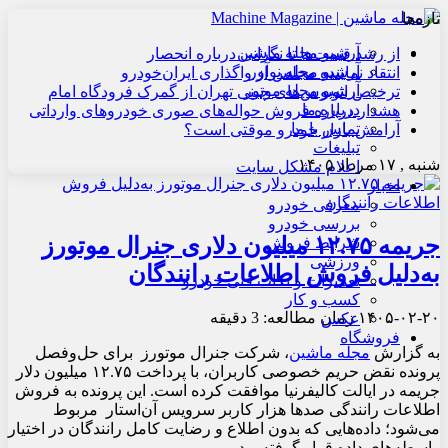
تازه‌ها
آرشیو مجله ماشین
از رشد قیمت‌ها تا نگرانی درباره انحصار
آرشیو مجله نوآور
انتقاد نماینده مجلس از واگذاری ایران‌خودرو
آرشیو مجله موتور
ترخیص اتوبوس‌های چینی تهران از گمرک فرودگاه امام
درباره ما
هشدار درباره فروش حواله‌های صوری خودروهای وارداتی
تماس با ما
آرامش بازار خودرو موقتی است؟
تبلیغات
شنبه , ۱۷ مرداد ۱۴۰۵
اعلام مشکل سایت
اخبار
معرفی خودرو
بررسی خودرو
جریمه ۱۲.۷۵ میلیون دلاری جنرال موتورز
شرایط فروش
ورزشی
به‌دلیل فروش اطلاعات رانندگان
تعمیرات و نکات فنی خودرو
کسب و کار
۱۴۰۵-۰۲-۲۰
زمان مطالعه: 3 دقیقه
عکس
فروشگاه
به گزارش
مجله ماشین
، شرکت جنرال موتورز برای حل‌وفصل
پرونده نقض حریم خصوصی کاربران، با پرداخت ۱۲.۷۵ میلیون دلار
جریمه در ایالت کالیفرنیا موافقت کرده است. این پرونده به فروش
اطلاعات رانندگی صدها هزار کاربر سرویس آن‌استار مربوط
می‌شود؛ داده‌هایی که بدون اطلاع و رضایت کامل رانندگان در اختیار
واسطه‌های داده قرار گرفته بود.