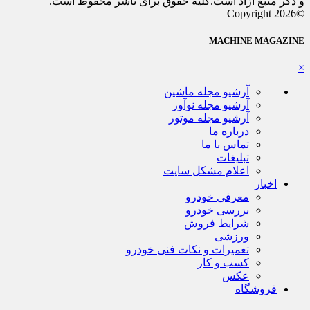
و ذکر منبع آزاد است.کلیه حقوق برای ناشر محفوظ است.
©Copyright 2026
MACHINE MAGAZINE
×
آرشیو مجله ماشین
آرشیو مجله نوآور
آرشیو مجله موتور
درباره ما
تماس با ما
تبلیغات
اعلام مشکل سایت
اخبار
معرفی خودرو
بررسی خودرو
شرایط فروش
ورزشی
تعمیرات و نکات فنی خودرو
کسب و کار
عکس
فروشگاه