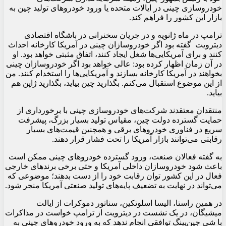
خودروسازی چینی در ایالات متحده یا ورود خودروهای تولید چین به
بازار این کشور را فراهم کند.
ترامپ در ماه ژانویه و در جریان سخنرانی در باشگاه اقتصادی
دیترویت گفته بود اگر خودروسازان چینی در آمریکا کارخانه احداث
کنند و برای آمریکایی‌ها شغل ایجاد کنند، اتفاق مثبتی خواهد بود. او
در آن زمان اظهار کرده بود: عالی خواهد بود اگر خودروسازان چینی
بخواهند در آمریکا کارخانه بسازند و آمریکایی‌ها را استخدام کنند. من
از این موضوع استقبال می‌کنم. بگذارید چین بیاید، بگذارید ژاپن هم
بیاید.
منتقدان معتقدند شرکت‌های خودروسازی چینی با برخورداری از
حمایت گسترده دولت چین، مقیاس تولید بسیار بزرگ، پیشرفت
سریع در فناوری خودروهای برقی و همچنین قیمت‌های بسیار
رقابتی می‌توانند بازار آمریکا را تحت فشار قرار دهند.
به گفته فعالان صنعت، ورود گسترده خودروهای چینی ممکن است
باعث شود خودروسازان داخلی آمریکا و حتی برخی برندهای خارجی
فعال در این کشور توان رقابت خود را از دست بدهند؛ موضوعی که
می‌تواند در نهایت به تضعیف پایه‌های تولید صنعتی آمریکا منجر شود.
در همین راستا، الیسا اسلوتکین، سناتور دموکرات از ایالت
میشیگان، در یک نشست در دیترویت از ترامپ خواست در مذاکرات
با شی جین‌پینگ توافقی انجام ندهد که به ورود خودروهای چینی به