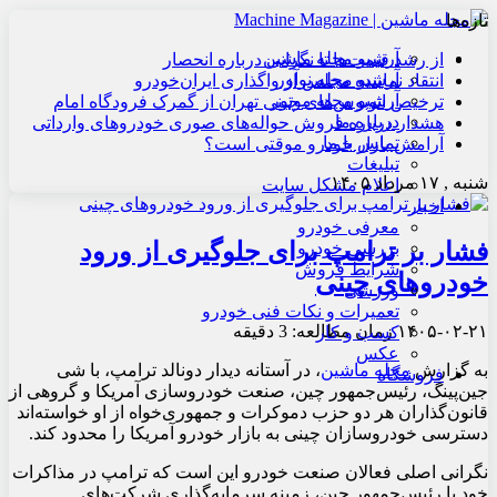
تازه‌ها
آرشیو مجله ماشین
از رشد قیمت‌ها تا نگرانی درباره انحصار
آرشیو مجله نوآور
انتقاد نماینده مجلس از واگذاری ایران‌خودرو
آرشیو مجله موتور
ترخیص اتوبوس‌های چینی تهران از گمرک فرودگاه امام
درباره ما
هشدار درباره فروش حواله‌های صوری خودروهای وارداتی
تماس با ما
آرامش بازار خودرو موقتی است؟
تبلیغات
شنبه , ۱۷ مرداد ۱۴۰۵
اعلام مشکل سایت
اخبار
معرفی خودرو
فشار بر ترامپ برای جلوگیری از ورود
بررسی خودرو
شرایط فروش
خودروهای چینی
ورزشی
تعمیرات و نکات فنی خودرو
۱۴۰۵-۰۲-۲۱
زمان مطالعه: 3 دقیقه
کسب و کار
عکس
به گزارش
مجله ماشین
، در آستانه دیدار دونالد ترامپ، با شی
فروشگاه
جین‌پینگ، رئیس‌جمهور چین، صنعت خودروسازی آمریکا و گروهی از
قانون‌گذاران هر دو حزب دموکرات و جمهوری‌خواه از او خواسته‌اند
دسترسی خودروسازان چینی به بازار خودرو آمریکا را محدود کند.
نگرانی اصلی فعالان صنعت خودرو این است که ترامپ در مذاکرات
خود با رئیس‌جمهور چین، زمینه سرمایه‌گذاری شرکت‌های