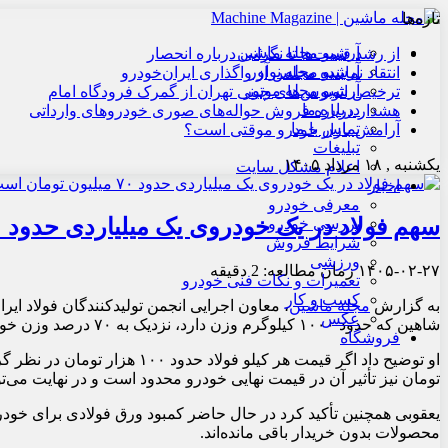
تازه‌ها
آرشیو مجله ماشین
از رشد قیمت‌ها تا نگرانی درباره انحصار
آرشیو مجله نوآور
انتقاد نماینده مجلس از واگذاری ایران‌خودرو
آرشیو مجله موتور
ترخیص اتوبوس‌های چینی تهران از گمرک فرودگاه امام
درباره ما
هشدار درباره فروش حواله‌های صوری خودروهای وارداتی
تماس با ما
آرامش بازار خودرو موقتی است؟
تبلیغات
یکشنبه , ۱۸ مرداد ۱۴۰۵
اعلام مشکل سایت
اخبار
معرفی خودرو
سهم فولاد در یک خودروی یک میلیاردی حدود ۷۰ میلیون تومان است
بررسی خودرو
شرایط فروش
ورزشی
۱۴۰۵-۰۲-۲۷
زمان مطالعه: 2 دقیقه
تعمیرات و نکات فنی خودرو
کسب و کار
به گزارش
مجله ماشین
، معاون اجرایی انجمن تولیدکنندگان فولاد ایر
عکس
شاهین که حدود ۱۰۰۰ کیلوگرم وزن دارد، نزدیک به ۷۰ درصد وزن خودرو از فولاد تشکیل شده است.
فروشگاه
تومان نیز تأثیر آن در قیمت نهایی خودرو محدود است و در نهایت می‌تواند حدود ۱۰ درصد هزینه تولید ر
محصولات بدون خریدار باقی مانده‌اند.