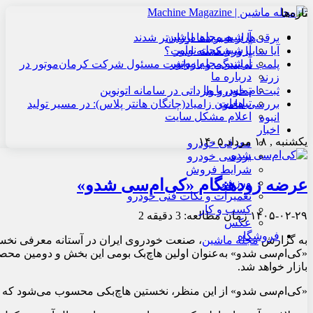
تازه‌ها
آرشیو مجله ماشین
برقی‌ها از هیبریدها ارزان‌تر شدند
آرشیو مجله نوآور
آیا سایپا ورشکسته است؟
آرشیو مجله موتور
پلمب نمایندگی و بازداشت مسئول شرکت کرمان‌موتور در
درباره ما
زرند
تماس با ما
ثبت‌نام خودرو وارداتی در سامانه اتونوین
تبلیغات
بررسی هامون زامیاد(چانگان هانتر پلاس): در مسیر تولید
اعلام مشکل سایت
انبوه
اخبار
یکشنبه , ۱۸ مرداد ۱۴۰۵
معرفی خودرو
بررسی خودرو
شرایط فروش
عرضه زودهنگام «کی‌ام‌سی شدو»
ورزشی
تعمیرات و نکات فنی خودرو
کسب و کار
۱۴۰۵-۰۲-۲۹
زمان مطالعه: 3 دقیقه
2
عکس
فروشگاه
به گزارش
مجله ماشین
، صنعت خودروی ایران در آستانه معرفی نخ
«کی‌ام‌سی شدو» به‌عنوان اولین هاچ‌بک بومی این بخش و دومین محصو
بازار خواهد شد.
«کی‌ام‌سی شدو» از این منظر، نخستین هاچ‌بکی محسوب می‌شود که