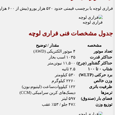
فراری لوچه با برچسب قیمتی حدود ۵۲۰ هزار یورو (بیش از ۶۰۰ هزار دلار) از اواخر سال جاری میلادی در اروپا قابل سفارش خواهد بود. پیش‌بینی می‌شود این خودرو از سال ۲۰۲۷ وارد بازار آمریکای شمالی شود.
فراری لوچه
جدول مشخصات فنی فراری لوچه
مشخصه
مقدار / توضیح
تعداد موتور
۴ موتور الکتریکی (AWD)
حداکثر قدرت
۱۰۳۵ اسب بخار
حداکثر گشتاور (چرخ)
۱۱,۵۰۰ نیوتن‌متر
شتاب ۰ تا ۱۰۰
۲.۵ ثانیه
برد حرکتی (WLTP)
۵۳۰ کیلومتر
وزن خالص
۲۲۶۰ کیلوگرم
ظرفیت باتری
۱۲۲ کیلووات‌ساعت (لیتیوم-یون)
ترمزها
دیسک‌های کربن سرامیکی (CCM)
فضای بار (صندوق)
۵۹۷ لیتر
توزیع وزن
۴۷٪ جلو / ۵۳٪ عقب