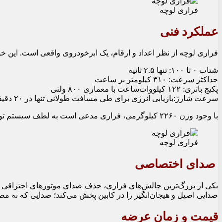
فراری لوچه
عملکرد فنی
فراری لوچه از نظر اعداد و ارقام، یک ابرخودروی واقعی است. این خودرو به ۴ موتور الکتریکی (یکی برای هر چرخ) مجهز شده که مجموعاً ۱۰۳۵ اسب بخار قدر
شتاب ۰ تا ۱۰۰: تنها ۲.۵ ثانیه
حداکثر سرعت: ۳۱۰ کیلومتر بر ساعت
پکیج باتری: ۱۲۲ کیلووات‌ساعت با معماری ۸۰۰ ولتی
سرعت شارژ:بازیابی انرژی برای طی مسافت طولانی تنها در ۲۰ دقیقه (با شارژر ۳۵۰ کیلوواتی)
با وجود وزن ۲۲۶۰ کیلوگرمی، فراری مدعی است به لطف سیستم توزیع گشتاور هوشمند (Torque Vectoring) و مهندسی شاسی، راننده حسی مشابه یک خودروی بسیار سبک‌تر را تجربه خواهد کرد.
فراری لوچه
صدای اختصاصی
یکی از بزرگ‌ترین چالش‌های فراری، حذف صدای موتورهای احتراقی بود
صدایی اصیل و هیجان‌انگیز را در کابین پخش می‌کند؛ صدایی که نه مص
قیمت و زمان عرضه