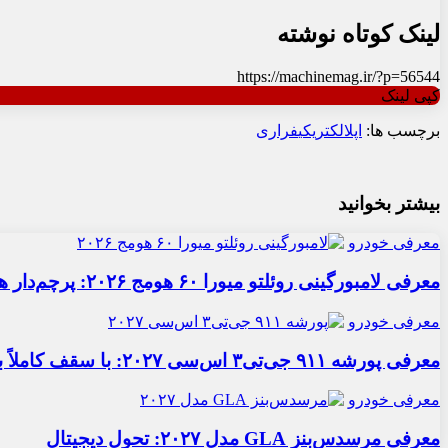
لینک کوتاه نوشته
https://machinemag.ir/?p=56544
کپی لینک
برچسب ها:
اپل
الکتریکی
فراری
بیشتر بخوانید
معرفی خودرو
معرفی لامبورگینی روئلتو میورا ۶۰ هومج ۲۰۲۶: پرچم‌دار هیبریدی
معرفی خودرو
معرفی پورشه ۹۱۱ جی‌تی۳ اس‌سی ۲۰۲۷: با سقف کاملاً برقی
معرفی خودرو
معرفی مرسدس‌بنز GLA مدل ۲۰۲۷: تحول دیجیتال