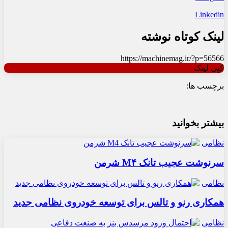
Linkedin
لینک کوتاه نوشته
https://machinemag.ir/?p=56566
کپی لینک
برچسب ها:
بیشتر بخوانید
نظامی
سرنوشت عجیب تانک M۴ شرمن
نظامی
همکاری رنو و تالس برای توسعه خودروی نظامی جدید
نظامی