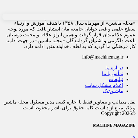
«مجله ماشین» از مهرماه سال ۱۳۵۸ با هدف آموزش و ارتقاء
سطح علمی و فنی جوانان جامعه مان انتشار یافت که مورد توجه
عموم علاقمندان قرار گرفت و همین ابراز علاقه و محبت دوستان
باعث دلگرمی و اشتیاق گردانندگان «مجله ماشین» در جهت ادامه
کار فرهنگی ما گردید که به لطف خداوند هنوز ادامه دارد.
info@machinemag.ir
درباره ما
تماس با ما
تبلیغات
اعلام مشکل سایت
ماشین‌تیک
نقل مطالب و تصاویر فقط با اجازه کتبی مدیر مسئول مجله ماشین
و ذکر منبع آزاد است.کلیه حقوق برای ناشر محفوظ است.
©Copyright 2026
MACHINE MAGAZINE
×