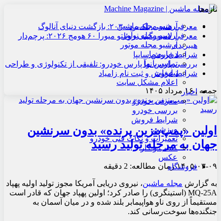
تازه‌ها
آرشیو مجله ماشین
معرفی هنسی بلک‌برد ۲۰۳۰: بازگشت دنیای آنالوگ
آرشیو مجله نوآور
معرفی لامبورگینی روئلتو میورا ۶۰ هومج ۲۰۲۶: پرچم‌دار
آرشیو مجله موتور
هیبریدی
درباره ما
شرایط فروش سایپا
تماس با ما
بررسی پارس نوآ پارس خودرو: تلفیقی از تکنولوژی و طراحی
تبلیغات
شرایط فروش و ثبت نام زامیاد
اعلام مشکل سایت
جمعه , ۱۶ مرداد ۱۴۰۵
اخبار
معرفی خودرو
بررسی خودرو
شرایط فروش
اولین «پمپ‌بنزین پرنده» بدون سرنشین
ورزشی
تعمیرات و نکات فنی خودرو
جهان به مرحله تولید رسید
کسب و کار
عکس
۱۴۰۵-۰۳-۰۹
زمان مطالعه: 2 دقیقه
فروشگاه
به گزارش
مجله ماشین
،
نیروی دریایی آمریکا مجوز تولید اولیه پهپاد
MQ-25A (استینگری) را صادر کرد؛ اولین پهپاد جهان که قادر است
مستقیماً از روی ناو هواپیمابر بلند شده و در میان آسمان به
جنگنده‌ها سوخت‌رسانی کند.