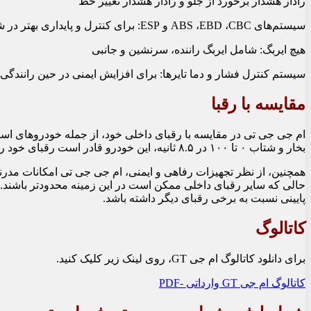
رادار هشدار برخورد از جلو و رادار هشدار تغییر خط
سیستم‌های ABS ،EBD ،CBC و ESP: برای کنترل و پایداری بهتر در شرایط مختلف
هیچ ایربگ: شامل ایربگ راننده، سرنشین و جانبی
سیستم کنترل فشار و دما تایرها: برای افزایش ایمنی در حین رانندگی
مقایسه با رقبا
بخار و شتاب ۰ تا ۱۰۰ در ۸.۵ ثانیه، این خودرو قادر است رقبای خود را در سرعت و قدرت پشت سر بگذارد.
همچنین، از نظر تجهیزات رفاهی و ایمنی، ام جی جی تی امکانات مدرن
حالی که سایر رقبای داخلی ممکن است در این زمینه محدودتر باشند.
پایینی نسبت به برخی رقبای دیگر داشته باشد.
کاتالوگ
برای دانلود کاتالوگ ام جی GT، روی لینک زیر کلیک کنید.
کاتالوگ ام جی GT وارداتی -PDF