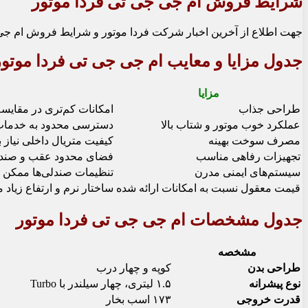
شرایط فروش ام جی جی تی فردا موتور
جهت اطلاع از آخرین اخبار شرکت فردا موتور و شرایط فروش ام جی 
جدول مزایا و معایب ام جی جی تی فردا موتور
مزایا
طراحی جذاب
امکانات کم‌تری در مقایسه 
عملکرد خوب موتور و شتاب بالا
دسترسی محدود به خدما
مصرف سوخت بهینه
کیفیت متریال داخلی نیاز به
تجهیزات رفاهی مناسب
فضای محدود عقب و صندو
سیستم‌های ایمنی مدرن
تنظیمات صندلی‌ها ممکن ا
قیمت معقول نسبت به امکانات ارائه شده
ساختار نرم و ارتفاع زیا
جدول مشخصات ام جی جی تی فردا موتور
مشخصه
طراحی بدن
کوپه و چهار درب
نوع پیشرانه
۱.۵ لیتری، چهار سیلندر با Turbo
قدرت خروجی
۱۷۳ اسب بخار