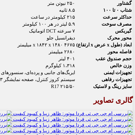
گشتاور
۲۵۰ نیوتن متر
شتاب ۰ تا ۱۰۰
۸.۵ ثانیه
حداکثر سرعت
۲۱۵ کیلومتر در ساعت
مصرف سوخت
۵.۹ لیتر در هر ۱۰۰ کیلومتر
گیربکس
۷ سرعته DCT اتوماتیک
محور محرک
دیفرانسیل جلو
ابعاد (طول x عرض x ارتفاع)
۴۶۷۵ x ۱۸۴۲ x ۱۴۸۰ میلیمتر
فاصله محور
۲۶۸۰ میلیمتر
حجم صندوق عقب
۴۰۱ لیتر
وزن خالص
۱،۳۱۸ کیلوگرم
تجهیزات ایمنی
ایربگ‌های جانبی و پرده‌ای، سنسورهای پارک، 
تجهیزات رفاهی
سیستم کروز کنترل، صفحه نمایشگر ۱۲.۳ و ۱۰.۱ اینچی، سرنشینان با سیستم صوتی ۶ بلندگو، بلوتوث و USB
سایز رینگ و لاستیک
۲۱۵/۵۰ R17
گالری تصاویر