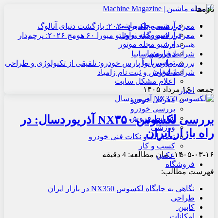
تازه‌ها
آرشیو مجله ماشین
معرفی هنسی بلک‌برد ۲۰۳۰: بازگشت دنیای آنالوگ
آرشیو مجله نوآور
معرفی لامبورگینی روئلتو میورا ۶۰ هومج ۲۰۲۶: پرچم‌دار
آرشیو مجله موتور
هیبریدی
درباره ما
شرایط فروش سایپا
تماس با ما
بررسی پارس نوآ پارس خودرو: تلفیقی از تکنولوژی و طراحی
تبلیغات
شرایط فروش و ثبت نام زامیاد
اعلام مشکل سایت
جمعه , ۱۶ مرداد ۱۴۰۵
اخبار
معرفی خودرو
بررسی خودرو
بررسی لکسوس NX۳۵۰ آذریوردسال: در
شرایط فروش
ورزشی
راه بازار ایران
تعمیرات و نکات فنی خودرو
کسب و کار
۱۴۰۵-۰۳-۱۶
زمان مطالعه: 4 دقیقه
عکس
فروشگاه
فهرست مطالب:
نگاهی به جایگاه لکسوس NX350 در بازار ایران
طراحی
کابین
امکانات