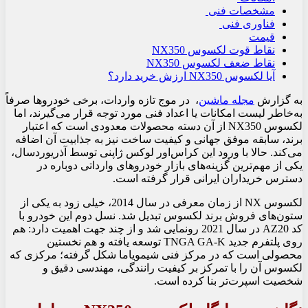
مشخصات فنی
فناوری فنی
قیمت
نقاط قوت لکسوس NX350
نقاط ضعف لکسوس NX350
آیا لکسوس NX350 ارزش خرید دارد؟
به گزارش
مجله ماشین
،
در موج تازه واردات، برخی خودروها صرفاً
به‌خاطر لیست امکانات یا اعداد فنی مورد توجه قرار می‌گیرند، اما
لکسوس NX350 از آن دسته محصولات معدودی است که اعتبار
برند، سابقه موفق جهانی و کیفیت ساخت نیز به جذابیت آن اضافه
می‌کند. حالا با ورود این کراس‌اور لوکس ژاپنی توسط آذریوردسال،
یکی از مهم‌ترین گزینه‌های بازار خودروهای وارداتی دوباره در
دسترس خریداران ایرانی قرار گرفته است.
لکسوس NX از زمان معرفی در سال 2014، خیلی زود به یکی از
ستون‌های فروش برند لکسوس تبدیل شد. نسل دوم این خودرو با
کد AZ20 در سال 2021 رونمایی شد و از چند جهت اهمیت دارد: هم
روی پلتفرم جدید TNGA GA-K توسعه یافته و هم نخستین
محصولی است که در مرکز فنی شیمویاما شکل گرفته؛ مرکزی که
لکسوس آن را با تمرکز بر کیفیت رانندگی، مهندسی دقیق و
شخصیت اسپرت‌تر بنا کرده است.