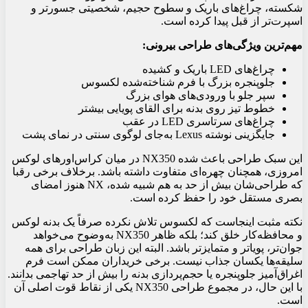
شکسته، چراغ‌های باریک و سطوح حجیم، شخصیتی جسورتر و
اسپرت‌تر از قبل پیدا کرده است.
مهم‌ترین ویژگی‌های طراحی بیرونی:
چراغ‌های LED باریک و کشیده
جلوپنجره بزرگ با فرم شناخته‌شده لکسوس
سپر جلو با ورودی‌های هوای بزرگ
خطوط تیز روی بدنه برای القای پویایی بیشتر
چراغ‌های سرتاسری LED در عقب
جایگزینی نوشته Lexus به‌جای لوگوی سنتی در نمای پشت
این سبک طراحی باعث شده NX350 در میان کراس‌اورهای لوکس
امروزی، همچنان چهره‌ای متفاوت داشته باشد. برخلاف برخی رقبا
که طراحی‌شان بیش از حد به هم شبیه شده، NX هنوز امضای
بصری مستقل خود را حفظ کرده است.
نکته مثبت اینجاست که لکسوس تلاش نکرده صرفاً یک بدنه لوکس
و محافظه‌کار خلق کند؛ بلکه ظاهر NX350 به‌وضوح می‌خواهد
جوان‌تر، پویاتر و متمایزتر باشد. البته این زبان طراحی برای همه
سلیقه‌ها یکسان جذاب نیست. برخی خریداران ممکن است فرم
اغراق‌آمیز جلوپنجره یا حجم‌پردازی بدنه را بیش از حد تهاجمی بدانند.
با این حال، در مجموع طراحی NX350 یکی از نقاط قوت اصلی آن
است.