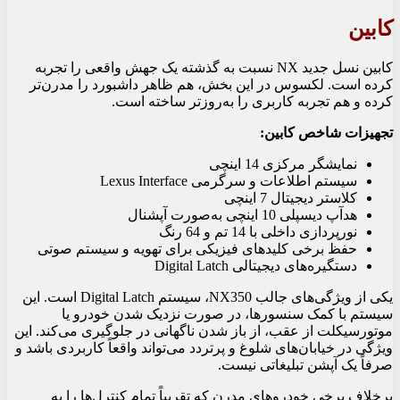
کابین
کابین نسل جدید NX نسبت به گذشته یک جهش واقعی را تجربه
کرده است. لکسوس در این بخش، هم ظاهر داشبورد را مدرن‌تر
کرده و هم تجربه کاربری را به‌روزتر ساخته است.
تجهیزات شاخص کابین:
نمایشگر مرکزی 14 اینچی
سیستم اطلاعات و سرگرمی Lexus Interface
کلاستر دیجیتال 7 اینچی
هدآپ دیسپلی 10 اینچی به‌صورت آپشنال
نورپردازی داخلی با 14 تم و 64 رنگ
حفظ برخی کلیدهای فیزیکی برای تهویه و سیستم صوتی
دستگیره‌های دیجیتالی Digital Latch
یکی از ویژگی‌های جالب NX350، سیستم Digital Latch است. این
سیستم با کمک سنسورها، در صورت نزدیک شدن خودرو یا
موتورسیکلت از عقب، از باز شدن ناگهانی در جلوگیری می‌کند. این
ویژگی در خیابان‌های شلوغ و پرتردد می‌تواند واقعاً کاربردی باشد و
صرفاً یک آپشن تبلیغاتی نیست.
برخلاف برخی خودروهای مدرن که تقریباً تمام کنترل‌ها را به