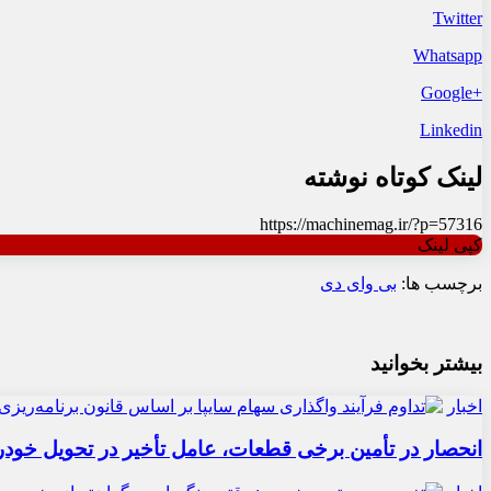
Twitter
Whatsapp
+Google
Linkedin
لینک کوتاه نوشته
https://machinemag.ir/?p=57316
کپی لینک
برچسب ها:
بی وای دی
بیشتر بخوانید
اخبار
انحصار در تأمین برخی قطعات، عامل تأخیر در تحویل خودر