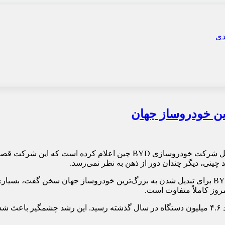
، «وانگ چوانفو» رئیس هیئت‌مدیره و مدیرعامل شرکت خودروسازی BYD
 چینی، دیگر چندان دور از ذهن به نظر نمی‌رسد.
حدود دو دهه پیش، زمانی که وانگ چوانفو برای نخستین بار از هدف BYD برای تبدیل شدن به بزرگ‌ترین
وز کاملاً متفاوت است.