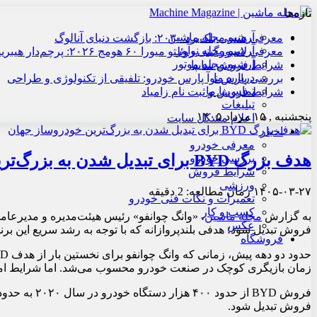
تازه‌ها
آرشیو مجله ماشین
معرفی هنسی بلک‌برد ۲۰۳۰: بازگشت دنیای آنالوگ
آرشیو مجله نوآور
معرفی لامبورگینی روئلتو میورا ۶۰ هومج ۲۰۲۶: پرچم‌دار هیبریدی
آرشیو مجله موتور
شرایط فروش سایپا
درباره ما
بررسی پارس نوآ پارس خودرو: تلفیقی از تکنولوژی و طراحی
تماس با ما
شرایط فروش و ثبت نام زامیاد
تبلیغات
پنجشنبه , ۱۵ مرداد ۱۴۰۵
اعلام مشکل سایت
اخبار
معرفی خودرو
هدف بزرگ BYD برای تبدیل شدن به بزرگ‌ترین خودروساز جهان
بررسی خودرو
شرایط فروش
ورزشی
۱۴۰۵-۰۳-۲۷
زمان مطالعه: 2 دقیقه
تعمیرات و نکات فنی خودرو
کسب و کار
به گزارش
مجله ماشین
عکس
فروش تبدیل شود؛ هدفی بلندپروازانه که با توجه به رشد سریع این برند
فروشگاه
زمان بازیگری کوچک در صنعت خودرو محسوب می‌شد. اما شرایط امر
فروش تبدیل شود.