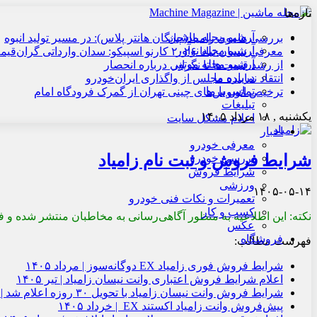
تازه‌ها
آرشیو مجله ماشین
بررسی هامون زامیاد(چانگان هانتر پلاس): در مسیر تولید انبوه
آرشیو مجله نوآور
معرفی نیسان تیانا ۲۰۲۶ کارنو اسپیکو: سدان وارداتی گران‌قیمت
آرشیو مجله موتور
از رشد قیمت‌ها تا نگرانی درباره انحصار
درباره ما
انتقاد نماینده مجلس از واگذاری ایران‌خودرو
تماس با ما
ترخیص اتوبوس‌های چینی تهران از گمرک فرودگاه امام
تبلیغات
یکشنبه , ۱۸ مرداد ۱۴۰۵
اعلام مشکل سایت
اخبار
معرفی خودرو
شرایط فروش و ثبت نام زامیاد
بررسی خودرو
شرایط فروش
ورزشی
۱۴۰۵-۰۵-۱۴
تعمیرات و نکات فنی خودرو
کسب و کار
نکته: این اطلاعیه به منظور آگاهی‌رسانی به مخاطبان منتشر شده و فا
عکس
فروشگاه
فهرست مطالب:
شرایط فروش فوری زامیاد EX دوگانه‌سوز | مرداد ۱۴۰۵
اعلام شرایط فروش اعتباری وانت نیسان زامیاد | تیر ۱۴۰۵
شرایط فروش وانت نیسان زامیاد با تحویل ۳۰ روزه اعلام شد | خرداد ۱۴۰۵
پیش‌فروش وانت زامیاد اکستند EX | خرداد ۱۴۰۵