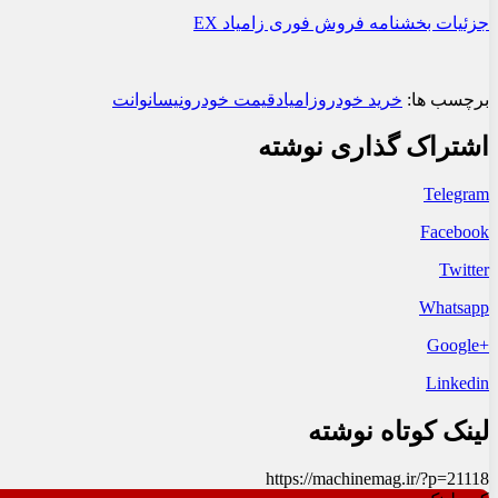
جزئیات بخشنامه فروش فوری زامیاد EX
برچسب ها:
خرید خودرو
زامیاد
قیمت خودرو
نیسان
وانت
اشتراک گذاری نوشته
Telegram
Facebook
Twitter
Whatsapp
+Google
Linkedin
لینک کوتاه نوشته
https://machinemag.ir/?p=21118