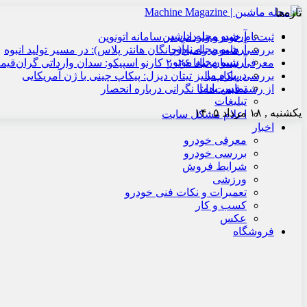
تازه‌ها
آرشیو مجله ماشین
ثبت‌نام خودرو وارداتی در سامانه اتونوین
آرشیو مجله نوآور
بررسی هامون زامیاد(چانگان هانتر پلاس): در مسیر تولید انبوه
آرشیو مجله موتور
معرفی نیسان تیانا ۲۰۲۶ کارنو اسپیکو: سدان وارداتی گران‌قیمت
درباره ما
بررسی پیکاپ بلیز تیتان دیزل: پیکاپ چینی با ژن آمریکایی
تماس با ما
از رشد قیمت‌ها تا نگرانی درباره انحصار
تبلیغات
یکشنبه , ۱۸ مرداد ۱۴۰۵
اعلام مشکل سایت
اخبار
معرفی خودرو
بررسی خودرو
شرایط فروش
ورزشی
تعمیرات و نکات فنی خودرو
کسب و کار
عکس
فروشگاه