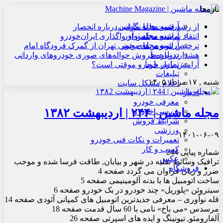
تازه‌ها
آرشیو مجله ماشین
از رشد قیمت‌ها تا نگرانی درباره انحصار
آرشیو مجله نوآور
انتقاد نماینده مجلس از واگذاری ایران‌خودرو
آرشیو مجله موتور
ترخیص اتوبوس‌های چینی تهران از گمرک فرودگاه امام
درباره ما
هشدار درباره فروش حواله‌های صوری خودروهای وارداتی
تماس با ما
آرامش بازار خودرو موقتی است؟
تبلیغات
شنبه , ۱۷ مرداد ۱۴۰۵
اعلام مشکل سایت
اخبار
معرفی خودرو
مجله ماشین | ۲۴۴ | اردیبهشت ۱۳۸۲
بررسی خودرو
شرایط فروش
ورزشی
۱۴۰۱-۰۶-۰۹
تعمیرات و نکات فنی خودرو
کسب و کار
شماره پیاپی 244
عکس
ترافیک وسائط نقلیه در شهر و بیابان, طاقت فرسا شده و موجب
فروشگاه
ضرر و زیان فراوان می گردد صفحه 4
ساخت اتومبیل ها با بدنه آلومینیمی صفحه 5
سیتروئن «پلوریل» چند خودرو در یک خودرو صفحه 6
قله نوآوری – معرفی جدیدترین اتومبیل های کمپانی آئودی صفحه 14
مرسدس «می باخ» نامی با 60 سال قدمت صفحه 18
آلفارومئو, تیونینگ و ایده های اسپرتی صفحه 26