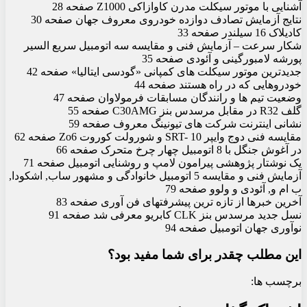
آشنایی با موتور سیکلت مدرن کاوازاکی Z1000 صفحه 28
نتایج آزمایش تصادف دوازده خودروی معروف جهان صفحه 30
کادیلاک 16 سیلندر صفحه 33
شکار سرعت – آزمایش فنی و مقایسه سه اتومبیل سریع السیر
پورشه لامبورگینی و آئودی صفحه 35
جدیدترین موتور سیکلت های کمپانی «گودسی ایتالیا» صفحه 42
خودروهایی که در راه هستند صفحه 44
وضعیت تیم ها و رانندگان مسابقات فرمولاوان صفحه 47
گلف R32 در مقابل مرسدس بنز C30AMG صفحه 55
نشانی اینترنت شرکت های تیونینگ معروف صفحه 59
مقایسه فنی دوج وایپر SRT- 10 و شورولت کوروت Zo6 صفحه 62
در آغوش جنگل با 8 اتومبیل چهار چرخ متحرک صفحه 66
یک نوشتار پژوهشی پیرامون لامپ و روشنایی اتومبیل صفحه 71
آزمایش فنی و مقایسه 5 اتومبیل خانوادگی و مشهور ساب, اشکودا,
ب ام و, آئودی و ولوو صفحه 79
آخرین خبرها از تازه ترین پیشرفتهای فن آوری صفحه 83
نسل جدید مرسدس بنز CLK کابریو معرفی شد صفحه 91
نوآوری جهان اتومبیل صفحه 94
این مطلب چقدر برای شما مفید بود؟
برچسب ها: