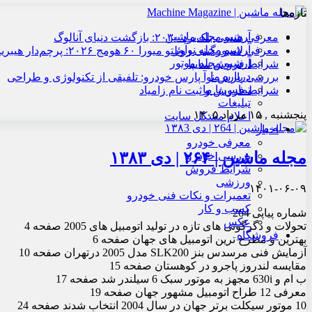
تازه‌ها
آرشیو مجله ماشین
معرفی هنسی بلک‌برد ۲۰۳۰: بازگشت دنیای آنالوگ
آرشیو مجله نوآور
معرفی لامبورگینی روئلتو میورا ۶۰ هومج ۲۰۲۶: پرچم‌دار هیبریدی
آرشیو مجله موتور
شرایط فروش سایپا
درباره ما
بررسی پارس نوآ پارس خودرو: تلفیقی از تکنولوژی و طراحی
تماس با ما
شرایط فروش و ثبت نام زامیاد
تبلیغات
پنجشنبه , ۱۵ مرداد ۱۴۰۵
اعلام مشکل سایت
اخبار
معرفی خودرو
مجله ماشین | ۲۶۴ | دی ۱۳۸۳
بررسی خودرو
شرایط فروش
ورزشی
۱۴۰۱-۰۶-۰۹
تعمیرات و نکات فنی خودرو
کسب و کار
شماره پیاپی 264
عکس
تحولات و دگرگونی های تازه در تولید اتومبیل های 2005 صفحه 4
فروشگاه
بهترین و مطرح ترین اتومبیل های جهان صفحه 6
آزمایش فنی مرسدس بنز SLK200 مدل 2005 درتهران صفحه 10
مقایسه لندروز پاجرو در کوهستان صفحه 15
ب ام و 630i مجهز به موتور سبک 6 سیلندر شد صفحه 17
معرفی 12 طراح اتومبیل مشهور جهان صفحه 19
10 موتور سیکلت برتر جهان در سال 2004 انتخاب شدند صفحه 24