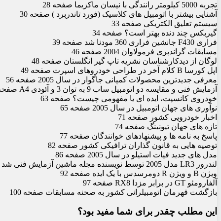
تجربه 5000 کیلومتر رانندگی با نیسان ماکزیما صفحه 28
آشنایی بیشتر با اتومبیل های کلاسیک (فورد تاندربرد ) صفحه 30
سیستم تعلیق الکتریکی صفحه 33
گیربکس چند دنده بهتر است؟ صفحه 34
فراری F430 جانشین فراری 360 مودنا شد صفحه 39
مسابقات گراندپری فرمولاوان 2004 صفحه 46
لوگان از دیدکارشناسان نشریه تاپ گیر انگلستان صفحه 48
اپل کورسا B کلام آخر در طراحی خودروهای اسپرت صفحه 49
معرفی جدیدترین محصولات کمپانی جاگوار در سال 2005 صفحه 56
آزمایش فنی و مقایسه دو اتومبیل ساب 9 به توان 3 و آئودی A4 صفحه 58
خودروی کانسپت، ایده ای یا مفهومی چیست؟ صفحه 63
نوآوری های جهان اتومبیل در سال 2005 صفحه 65
اخبار خودرویی کشور صفحه 71
تازه های جهان تیونینگ صفحه 74
پاسخ به نامه ها و پیشنهادهای خوانندگان صفحه 77
توصیه هایی به قانون گذاران ترافیکی کشور صفحه 82
مدل های جدید فیات استیلو در سال 2005 صفحه 86
لندرور LR3 مدل 2005 توسط نویسنده مجله ماشین آزمایش فنی شد صفحه 89
ویژن B و ویژن R دومرسدس با یک ایده صفحه 92
آلفارومئو GT در برابر مزدا RX8 صفحه 97
بازگشت قهرمان اتومبیلرانی کشور به صحنه مسابقات صفحه 100
این مطلب چقدر برای شما مفید بود؟