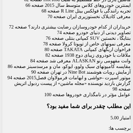
ایمن‏ترین خودروهای کلاس متوسط سال 2015 صفحه 66
تجربه رانندگی با فولکس بیتل R Line صفحه 68
معرفی کادیلاک نخست‏وزیری ایران صفحه 70
خریداران از کدام خودروسازان رضایت بیشتری دارند؟ صفحه 72
تصاویر دیدنی از دنیای خودرو صفحه 74
بنتایگا ، نخستین SUV کمپانی بنتلی صفحه 76
معرفی نمونه‏ای خاص از تویوتا کرولا صفحه 78
فراخوان اربگ‏های کمپانی TAKATA صفحه 80
ملاقات با خودروی زیبای دوج 1938 صفحه 82
وانت مفهومی رنو ALASKAN معرفی شد صفحه 84
مقایسه کامیون‏های سبک ولوو، ایوکو، مان و مرسدس‏بنز صفحه 86
آزمایش روبات هوشمند Nine Bot در تهران صفحه 90
موتور اسپرت -حواشی و ابهامات فرمولاوان فصل2015 صفحه 94
گزارش بازدید نویسنده «مجله ماشین» از پیست ردبول اتریش
صفحه 98
عوامل مؤثر در نام‏گذاری خودروها صفحه 100
این مطلب چقدر برای شما مفید بود؟
امتیاز 5.00
برچسب ها: