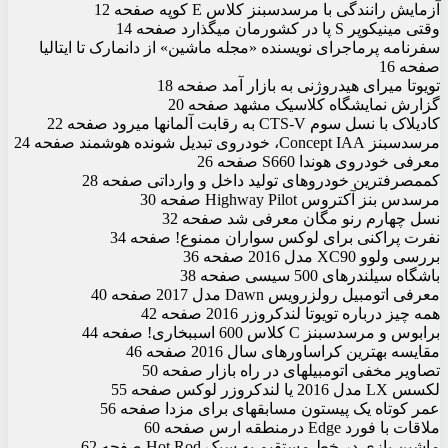
آزمایش رانندگی با مرسدس‏بنز کلاس E کوپه صفحه 12
وقتی مینی‏کوپر S پا در کشورمان می‏گذارد صفحه 14
سفرنامه پرماجرای نویسنده «مجله ماشین» از دانمارک تا ایتالیا
صفحه 16
تویوتا میرای هیدروژنی به بازار آمد صفحه 18
گزارش نمایشگاه کلاسیک مشهد صفحه 20
کادیلاک با نسل سوم CTS-V به رقابت آلمان‏ها می‏رود صفحه 22
مرسدس‏بنز Concept IAA، خودروی تبدیل شونده هوشمند صفحه 24
معرفی خودروی هوندا S660 صفحه 26
کم‏مصرف‏ترین خودروهای تولید داخل و وارداتی صفحه 28
مرسدس‏ بنز آکتروس Highway Pilot صفحه 30
نسل چهارم رنو مگان معرفی شد صفحه 32
نفرت پراکنی برای لوکس سواران ممنوع! صفحه 34
بررسی ولوو XC90 مدل 2016 صفحه 36
باشگاه سیلندرهای 500 سی‏سی صفحه 38
معرفی اتومبیل رولزرویس Dawn مدل 2017 صفحه 40
همه چیز درباره تویوتا لندکروزر 2016 صفحه 42
برابوس و مرسدس‏بنز C کلاس 600 اسب‏بخاری! صفحه 44
مقایسه بهترین کراس‏اورهای سال 2016 صفحه 46
تصاویر مخفی اتومبیل‏های در راه بازار صفحه 50
لکسس LX مدل 2016 یا لندکروزر لوکس صفحه 55
عمر کوتاه یک پیستون مسابقه‏ای برای مزدا صفحه 56
ملاقات با فورد Edge درمنطقه ارس صفحه 60
ماشین بازی در خط مستقیم به سبک Hot Rod صفحه 62