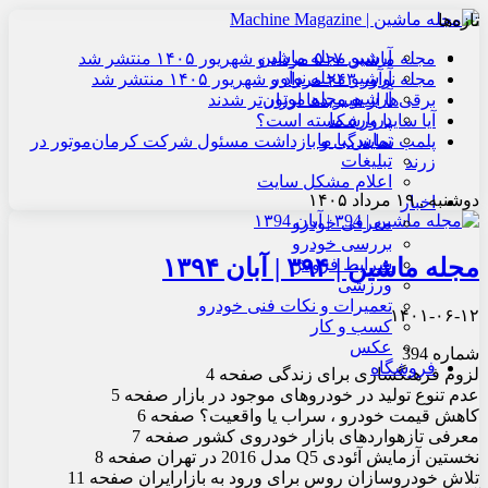
تازه‌ها
آرشیو مجله ماشین
مجله ماشین ۵۱۷ مرداد و شهریور ۱۴۰۵ منتشر شد
آرشیو مجله نوآور
مجله نوآور ۲۴۳ مرداد و شهریور ۱۴۰۵ منتشر شد
آرشیو مجله موتور
برقی‌ها از هیبریدها ارزان‌تر شدند
درباره ما
آیا سایپا ورشکسته است؟
تماس با ما
پلمب نمایندگی و بازداشت مسئول شرکت کرمان‌موتور در
تبلیغات
زرند
اعلام مشکل سایت
دوشنبه , ۱۹ مرداد ۱۴۰۵
اخبار
معرفی خودرو
بررسی خودرو
مجله ماشین | ۳۹۴ | آبان ۱۳۹۴
شرایط فروش
ورزشی
تعمیرات و نکات فنی خودرو
۱۴۰۱-۰۶-۱۲
کسب و کار
عکس
شماره 394
فروشگاه
لزوم فرهنگ‏سازی برای زندگی صفحه 4
عدم تنوع تولید در خودروهای موجود در بازار صفحه 5
کاهش قیمت خودرو ، سراب یا واقعیت؟ صفحه 6
معرفی تازه‏واردهای بازار خودروی کشور صفحه 7
نخستین آزمایش آئودی Q5 مدل 2016 در تهران صفحه 8
تلاش خودروسازان روس برای ورود به بازارایران صفحه 11