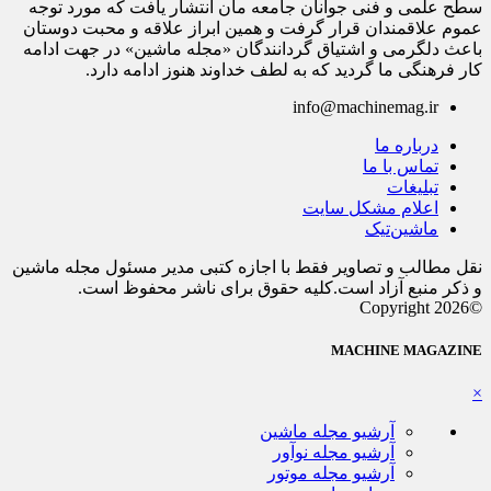
سطح علمی و فنی جوانان جامعه مان انتشار یافت که مورد توجه
عموم علاقمندان قرار گرفت و همین ابراز علاقه و محبت دوستان
باعث دلگرمی و اشتیاق گردانندگان «مجله ماشین» در جهت ادامه
کار فرهنگی ما گردید که به لطف خداوند هنوز ادامه دارد.
info@machinemag.ir
درباره ما
تماس با ما
تبلیغات
اعلام مشکل سایت
ماشین‌تیک
نقل مطالب و تصاویر فقط با اجازه کتبی مدیر مسئول مجله ماشین
و ذکر منبع آزاد است.کلیه حقوق برای ناشر محفوظ است.
©Copyright 2026
MACHINE MAGAZINE
×
آرشیو مجله ماشین
آرشیو مجله نوآور
آرشیو مجله موتور