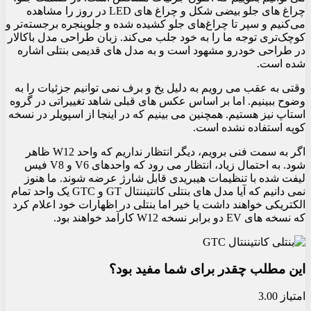
چراغ های جلو بیضی شکل و چراغ های LED در روز را مشاهده
می‌کنیم و سپر تا چراغ‌های جلو کشیده شده و جلوپنجره برجسته‌تر و
کوچک‌تری توجه ما را به خود جلب می‌کند. زبان طراحی مدل باکالار
در طراحی خودرو مشهود است و به مدل های قدیمی بنتلی اشاره
شده است.
وقتی به عقب می رویم به دلیل یخ و برف نمی توانیم جزئیات را به
وضوح ببینیم. اما بر اساس عکس های قبلی شاهد تغییراتی در گروه
استاپ نیز هستیم. همچنین می بینیم که در اینجا از اسپویلر در نسخه
کوپه استفاده نشده است.
اگر به سمت فنی برویم، دیگر انتظار نداریم که واحد W12 ظاهر
شود. به احتمال زیاد، انتظار می رود که واحدهای V6 و V8 فیس
لیفت شده با تنظیمات هیبریدی قابل شارژ عرضه شوند. ما هنوز
نمی دانیم که آیا مدل های بنتلی کانتیننتال GT و GTC یک واحد تمام
الکتریکی خواهند داشت یا خیر اما بنتلی در اظهارات خود اعلام کرد
که نسخه های EV دو برابر نسخه W12 کارآمد خواهند بود.
این مطلب چقدر برای شما مفید بود؟
امتیاز 3.00