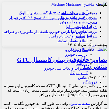
تازه‌ها
آرشیو مجله ماشین
معرفی هنسی بلک‌برد ۲۰۳۰: بازگشت دنیای آنالوگ
آرشیو مجله نوآور
معرفی لامبورگینی روئلتو میورا ۶۰ هومج ۲۰۲۶: پرچم‌دار
آرشیو مجله موتور
هیبریدی
درباره ما
شرایط فروش سایپا
تماس با ما
بررسی پارس نوآ پارس خودرو: تلفیقی از تکنولوژی و طراحی
تبلیغات
شرایط فروش و ثبت نام زامیاد
اعلام مشکل سایت
پنجشنبه , ۱۵ مرداد ۱۴۰۵
اخبار
معرفی خودرو
بررسی خودرو
تصاویر جاسوسی بنتلی کانتیننتال GTC
شرایط فروش
ورزشی
منتشر شد
تعمیرات و نکات فنی خودرو
کسب و کار
۱۴۰۲-۰۲-۱۱
عکس
فروشگاه
تصاویر جاسوسی بنتلی کانتیننتال GTC، نسخه کانورتیبل این وسیله
نقلیه منتشر شد. خودروساز بریتانیایی بنتلی مدت زیادی است که
روی فیس لیفت کانتیننتال GTC کار می کند.
به گزارش
مجله ماشین
، وقتی به طور کلی به خودرو نگاه می کنیم،
می توانیم بگوییم که اکنون جزئیات مشخص است. در قسمت جلو،