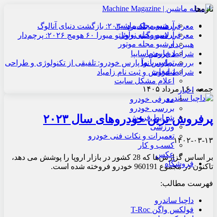
تازه‌ها
آرشیو مجله ماشین
معرفی هنسی بلک‌برد ۲۰۳۰: بازگشت دنیای آنالوگ
آرشیو مجله نوآور
معرفی لامبورگینی روئلتو میورا ۶۰ هومج ۲۰۲۶: پرچم‌دار
آرشیو مجله موتور
هیبریدی
درباره ما
شرایط فروش سایپا
تماس با ما
بررسی پارس نوآ پارس خودرو: تلفیقی از تکنولوژی و طراحی
تبلیغات
شرایط فروش و ثبت نام زامیاد
اعلام مشکل سایت
جمعه , ۱۶ مرداد ۱۴۰۵
اخبار
معرفی خودرو
بررسی خودرو
پرفروش ترین خودروهای سال ۲۰۲۳
شرایط فروش
ورزشی
تعمیرات و نکات فنی خودرو
۱۴۰۲-۰۳-۱۳
کسب و کار
عکس
بر اساس گزارش‌ها که 28 کشور در بازار اروپا را پوشش می دهد،
فروشگاه
تاکنون در مجموع 960191 خودرو فروخته شده است.
فهرست مطالب:
داچیا ساندرو
فولکس واگن T-Roc