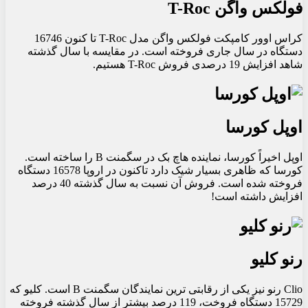
فولکس واگن T-Roc
کراس اوور کامپکت فولکس واگن مدل T-Roc تا کنون 16746
دستگاه در سال جاری فروخته است. در مقایسه با سال گذشته
شاهد افزایش 19 درصدی فروش T-Roc هستیم.
اوپل کورسا
اوپل اخیراً کورسا، نماینده هاچ بک در سگمنت B را ساخته است.
کورسا که ظاهری بسیار شیک دارد تاکنون در اروپا 16578 دستگاه
فروخته شده است. فروش آن نسبت به سال گذشته 40 درصد
افزایش داشته است!
رنو کلیو
Clio رنو نیز یکی از رقابتی ترین نمایندگان سگمنت B است. کلیو که
15729 دستگاه فروخت، 119 درصد بیشتر از سال گذشته فروخته