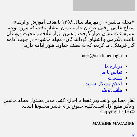
«مجله ماشین» از مهرماه سال ۱۳۵۸ با هدف آموزش و ارتقاء
سطح علمی و فنی جوانان جامعه مان انتشار یافت که مورد توجه
عموم علاقمندان قرار گرفت و همین ابراز علاقه و محبت دوستان
باعث دلگرمی و اشتیاق گردانندگان «مجله ماشین» در جهت ادامه
کار فرهنگی ما گردید که به لطف خداوند هنوز ادامه دارد.
info@machinemag.ir
درباره ما
تماس با ما
تبلیغات
اعلام مشکل سایت
ماشین‌تیک
نقل مطالب و تصاویر فقط با اجازه کتبی مدیر مسئول مجله ماشین
و ذکر منبع آزاد است.کلیه حقوق برای ناشر محفوظ است.
©Copyright 2026
MACHINE MAGAZINE
×