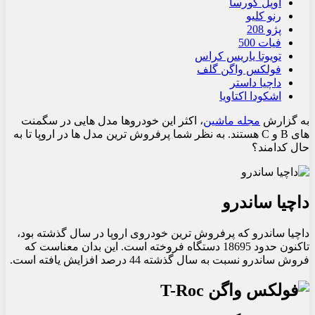
اوپل کورسا
رنو کلیو
پژو 208
فیات 500
تویوتا یاریس کراس
فولکس واگن گلف
داچیا داستر
اشکودا اکتاویا
به گزارش
مجله ماشین
، اکثر این خودروها مدل هایی در سگمنت
های B و C هستند. به نظر شما پرفروش ترین مدل ها در اروپا تا به
حال کدامند؟
داچیا ساندرو
داچیا ساندرو که پرفروش ترین خودروی اروپا در سال گذشته بود،
تاکنون حدود 18695 دستگاه فروخته است. این بدان معناست که
فروش ساندرو نسبت به سال گذشته 44 درصد افزایش یافته است.