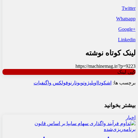
Twitter
Whatsapp
+Google
Linkedin
لینک کوتاه نوشته
https://machinemag.ir/?p=9223
کپی لینک
برچسب ها:
اشکودا
اوپل
پژو
تویوتا
رنو
فولکس واگن
فیات
بیشتر بخوانید
اخبار