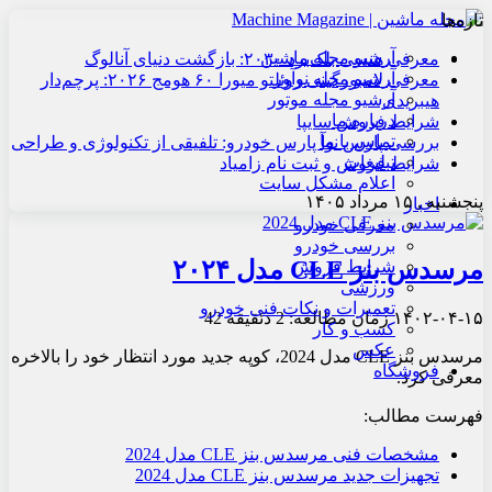
تازه‌ها
آرشیو مجله ماشین
معرفی هنسی بلک‌برد ۲۰۳۰: بازگشت دنیای آنالوگ
آرشیو مجله نوآور
معرفی لامبورگینی روئلتو میورا ۶۰ هومج ۲۰۲۶: پرچم‌دار
آرشیو مجله موتور
هیبریدی
درباره ما
شرایط فروش سایپا
تماس با ما
بررسی پارس نوآ پارس خودرو: تلفیقی از تکنولوژی و طراحی
تبلیغات
شرایط فروش و ثبت نام زامیاد
اعلام مشکل سایت
پنجشنبه , ۱۵ مرداد ۱۴۰۵
اخبار
معرفی خودرو
بررسی خودرو
مرسدس بنز CLE مدل ۲۰۲۴
شرایط فروش
ورزشی
تعمیرات و نکات فنی خودرو
۱۴۰۲-۰۴-۱۵
زمان مطالعه: 2 دئقیقه
42
کسب و کار
عکس
مرسدس بنز CLE مدل 2024، کوپه جدید مورد انتظار خود را بالاخره
فروشگاه
معرفی کرد.
فهرست مطالب:
مشخصات فنی مرسدس بنز CLE مدل 2024
تجهیزات جدید مرسدس بنز CLE مدل 2024