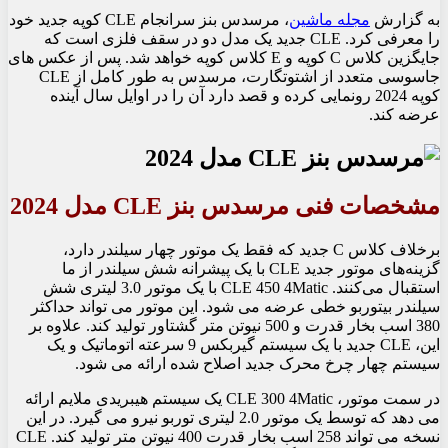
به گزارش
مجله ماشین
، مرسدس بنز سرانجام CLE کوپه جدید خود
را معرفی کرد. CLE جدید یک مدل دو در سقف فلزی است که
جایگزین کلاس C کوپه و E کلاس کوپه خواهد شد. پس از عکس های
جاسوسی متعدد از اشتوتگارت، مرسدس به طور کامل از CLE
کوپه 2024 رونمایی کرده و قصد دارد آن را در اوایل سال آینده
عرضه کند.
مشخصات فنی مرسدس بنز CLE مدل 2024
برخلاف کلاس C جدید که فقط یک موتور چهار سیلندر دارد،
گزینه‌های موتور جدید CLE با یک پیشرانه شش سیلندر از ما
استقبال می‌کنند. CLE 450 4Matic با یک موتور 3.0 لیتری شش
سیلندر بیتوربو خطی عرضه می شود. این موتور می تواند حداکثر
380 اسب بخار قدرت و 500 نیوتن متر گشتاور تولید کند. علاوه بر
این، CLE جدید با یک سیستم گیربکس 9 سرعته اتوماتیک و یک
سیستم چهار چرخ محرک جدید اصلاح شده ارائه می شود.
در سمت موتور، CLE 300 4Matic یک سیستم هیبریدی ملایم ارائه
می دهد که توسط یک موتور 2.0 لیتری توربو نیرو می گیرد. در این
نسخه می تواند 258 اسب بخار قدرت 400 نیوتن متر تولید کند. CLE