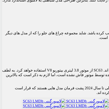
لب کرده باشد. شاید مجموعه چراغ های جلو را که از مدل های دیگر
ه است.
البته ستایش فقط برای طراحان ایتالیایی نیست. مهندسان ایتالیایی نیز موتور مخصوص و بسیار پیچیده ای را برای این جانور جدید آماده کرده اند. SC63 از موتور 3.8 لیتری بیتوربو V8 استفاده خواهد کرد. به لطف
شده توسط موتور فاش نشده است، اما لازم به ذکر است که بالاترین
SC63 به همراه دو نمونه از آن در مسابقات قهرمانی استقامت جهانی FIA در سال 2024 شرکت خواهد کرد. میرکو بورتولوتی و آندره آ کالدارلی تا سال 2024 پشت فرمان مدل هایی هستند که قرار است
ده اند.