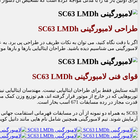
برای اولین بار ما را با مدلی مواجه کرده است که تشخیص آن دشوار است. مدل هایی که در رده LMDh رقابت می کنند باید قوانین خاصی را رعایت کنند.
طراحی لامبورگینی SC63 LMDh
اگر با دقت نگاه کنید، می توان به نکات ظریف در طراحی پی برد. به 
لامبورگینی می شناسیم دیده باشید. طراحان ایتالیایی بارها و بارها
قوای فنی لامبورگینی SC63 LMDh
توربوهایی که در خارج از موتور قرار گرفته اند، هم توزیع وزن کمک 
قدرت مجاز در رده مسابقات 671 اسب بخار است.
آزمایش شوند. تیم لامبورگینی همچنین شامل نام هایی مانند دانیل کوی