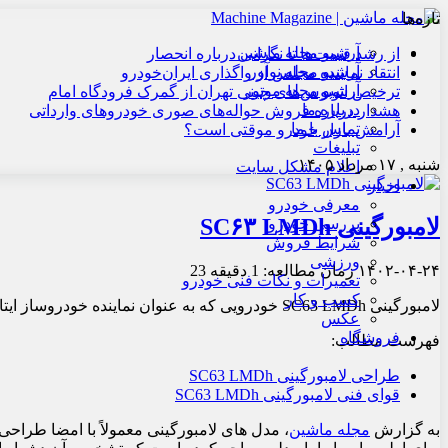
تازه‌ها
آرشیو مجله ماشین
از رشد قیمت‌ها تا نگرانی درباره انحصار
آرشیو مجله نوآور
انتقاد نماینده مجلس از واگذاری ایران‌خودرو
آرشیو مجله موتور
ترخیص اتوبوس‌های چینی تهران از گمرک فرودگاه امام
درباره ما
هشدار درباره فروش حواله‌های صوری خودروهای وارداتی
تماس با ما
آرامش بازار خودرو موقتی است؟
تبلیغات
شنبه , ۱۷ مرداد ۱۴۰۵
اعلام مشکل سایت
اخبار
معرفی خودرو
لامبورگینی SC۶۳ LMDh
بررسی خودرو
شرایط فروش
ورزشی
۱۴۰۲-۰۴-۲۴
زمان مطالعه: 1 دقیقه
23
تعمیرات و نکات فنی خودرو
کسب و کار
لامبورگینی SC63 LMDh خودرویی که به عنوان نماینده خودروساز ایتالیایی در مسابقات لمان حاضر خواهد شد، معرفی شد.
عکس
فروشگاه
فهرست مطالب:
طراحی لامبورگینی SC63 LMDh
قوای فنی لامبورگینی SC63 LMDh
به گزارش
مجله ماشین
، مدل های لامبورگینی معمولاً با امضا طراح