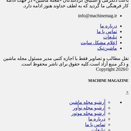
باعث دلگرمی و اشتیاق گردانندگان «مجله ماشین» در جهت ادامه
کار فرهنگی ما گردید که به لطف خداوند هنوز ادامه دارد.
info@machinemag.ir
درباره ما
تماس با ما
تبلیغات
اعلام مشکل سایت
ماشین‌تیک
نقل مطالب و تصاویر فقط با اجازه کتبی مدیر مسئول مجله ماشین
و ذکر منبع آزاد است.کلیه حقوق برای ناشر محفوظ است.
©Copyright 2026
MACHINE MAGAZINE
×
آرشیو مجله ماشین
آرشیو مجله نوآور
آرشیو مجله موتور
درباره ما
تماس با ما
تبلیغات