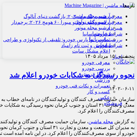
تازه‌ها
آرشیو مجله ماشین
معرفی هنسی بلک‌برد ۲۰۳۰: بازگشت دنیای آنالوگ
آرشیو مجله نوآور
معرفی لامبورگینی روئلتو میورا ۶۰ هومج ۲۰۲۶: پرچم‌دار
آرشیو مجله موتور
هیبریدی
درباره ما
شرایط فروش سایپا
تماس با ما
بررسی پارس نوآ پارس خودرو: تلفیقی از تکنولوژی و طراحی
تبلیغات
شرایط فروش و ثبت نام زامیاد
اعلام مشکل سایت
پنجشنبه , ۱۵ مرداد ۱۴۰۵
اخبار
معرفی خودرو
بررسی خودرو
نحوه رسیدگی به شکایات خودرو اعلام شد
شرایط فروش
ورزشی
تعمیرات و نکات فنی خودرو
۱۴۰۲-۰۶-۱۱
کسب و کار
عکس
سازمان حمایت مصرف کنندگان و تولیدکنندگان در نامه‌ای خطاب به
فروشگاه
معدن و تجارت ۳۱ استان و جنوب کرمان نحوه رسیدگی به شکایا
مصرف‌کنندگان را اعلام کرد.
به گزارش
مجله ماشین
، سازمان حمایت مصرف کنندگان و تولیدکنندگ
به مدیران کل صنعت و معدن و تجارت ۳۱ استان و
خودرو از سوی مصرف‌کنندگان را اعلام کرد. در این نامه آمده است ت