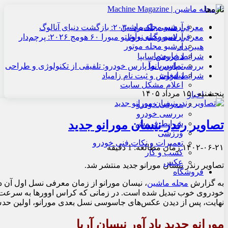
تازه‌ها
آرشیو مجله ماشین
معرفی هنسی بلک‌برد ۲۰۳۰: بازگشت دنیای آنالوگ
آرشیو مجله نوآور
معرفی لامبورگینی روئلتو میورا ۶۰ هومج ۲۰۲۶: پرچم‌دار
آرشیو مجله موتور
هیبریدی
درباره ما
شرایط فروش سایپا
تماس با ما
بررسی پارس نوآ پارس خودرو: تلفیقی از تکنولوژی و طراحی
تبلیغات
شرایط فروش و ثبت نام زامیاد
اعلام مشکل سایت
پنجشنبه , ۱۵ مرداد ۱۴۰۵
اخبار
معرفی خودرو
بررسی خودرو
تصاویر رندر نیسان مورانو جدید
شرایط فروش
ورزشی
تعمیرات و نکات فنی خودرو
۱۴۰۲-۰۶-۲۱
زمان مطالعه: 1 دقیقه
کسب و کار
عکس
تصاویر رندر نیسان مورانو جدید منتشر شد.
فروشگاه
به گزارش
مجله ماشین
خودروی خوب تبدیل شده است. در زمانی که کراس اوورها به سرعت در حا
نهایت، پس از دیدن عکس‌های جاسوسی نسل بعدی مورانو، اولین حدس‌ها
مورانو جدید یاد آور نیسان آریا