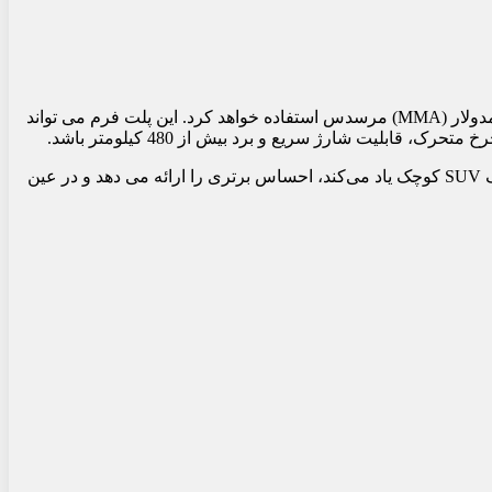
جزئیات فنی سری G الکتریکی و کوچک در حال حاضر به طور کامل مشخص نیست. طبق پیش‌بینی‌ها، لیتل جی از پلتفرم کامپکت معماری مدولار (MMA) مرسدس استفاده خواهد کرد. این پلت فرم می تواند
بلیت شارژ سریع و برد بیش از 480 کیلومتر باشد.
طراحی بیرونی لیتل جی به روز خواهد شد تا منعکس کننده خط مدرن و پیچیده مرسدس باشد. در حالی که مرسدس از این مدل به عنوان یک SUV کوچک یاد می‌کند، احساس برتری را ارائه می دهد و در عین