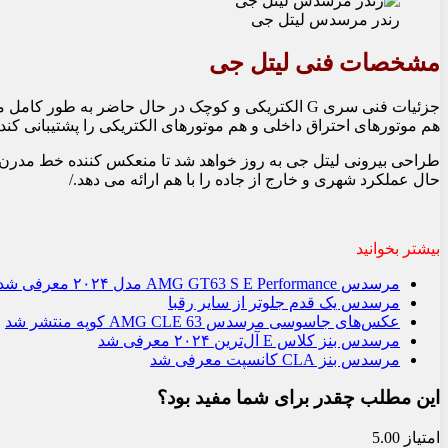
رندر مرسدس لیتل جی
مشخصات فنی لیتل جی
هم موتورهای احتراق داخلی و هم موتورهای الکتریکی را پشتیبانی کند. انتظ
حال عملکرد شهری و خارج از جاده را با هم ارائه می دهد./
بیشتر بخوانید
مرسدس AMG GT63 S E Performance مدل ۲۰۲۴ معرفی شد
مرسدس یک قدم جلوتر از سایر رقبا
عکس‌های جاسوسی مرسدس AMG CLE 63 کوپه منتشر شد
مرسدس بنز کلاس E آل‌ترین ۲۰۲۴ معرفی شد
مرسدس بنز CLA کانسپت معرفی شد
این مطلب چقدر برای شما مفید بود؟
امتیاز 5.00