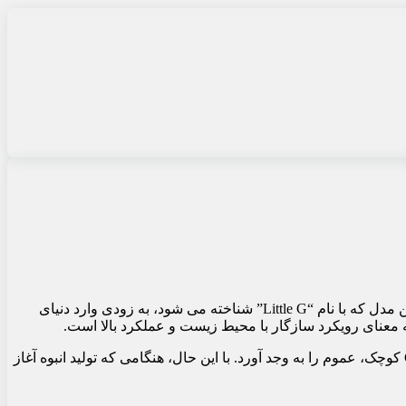
، مرسدس بنز در حال آماده شدن برای افزودن یک نسخه شاسی بلند جدید هیجان انگیز به کلاس G معروف است. این مدل که با نام “Little G” شناخته می شود، به زودی وارد دنیای
معرفی کرد، با استفاده از نام G کوچک، عموم را به وجد آورد. با این حال، هنگامی که تولید انبوه آغاز