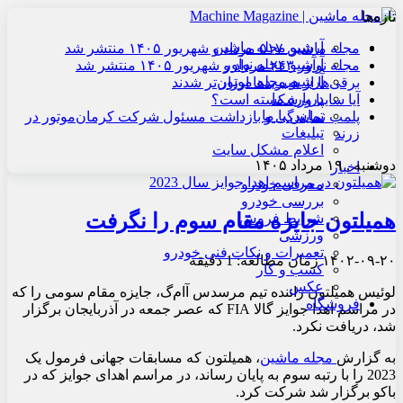
تازه‌ها
آرشیو مجله ماشین
مجله ماشین ۵۱۷ مرداد و شهریور ۱۴۰۵ منتشر شد
آرشیو مجله نوآور
مجله نوآور ۲۴۳ مرداد و شهریور ۱۴۰۵ منتشر شد
آرشیو مجله موتور
برقی‌ها از هیبریدها ارزان‌تر شدند
درباره ما
آیا سایپا ورشکسته است؟
تماس با ما
پلمب نمایندگی و بازداشت مسئول شرکت کرمان‌موتور در
تبلیغات
زرند
اعلام مشکل سایت
دوشنبه , ۱۹ مرداد ۱۴۰۵
اخبار
معرفی خودرو
بررسی خودرو
همیلتون جایزه مقام سوم را نگرفت
شرایط فروش
ورزشی
تعمیرات و نکات فنی خودرو
۱۴۰۲-۰۹-۲۰
زمان مطالعه: 1 دقیقه
کسب و کار
عکس
لوئیس همیلتون راننده تیم مرسدس آ‌ام‌گ، جایزه مقام سومی را که
فروشگاه
در مراسم اهدا جوایز گالا FIA که عصر جمعه در آذربایجان برگزار
شد، دریافت نکرد.
به گزارش
مجله ماشین
، همیلتون که مسابقات جهانی فرمول یک
2023 را با رتبه سوم به پایان رساند، در مراسم اهدای جوایز که در
باکو برگزار شد شرکت کرد.