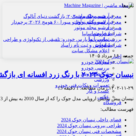
تازه‌ها
آرشیو مجله ماشین
معرفی هنسی بلک‌برد ۲۰۳۰: بازگشت دنیای آنالوگ
آرشیو مجله نوآور
معرفی لامبورگینی روئلتو میورا ۶۰ هومج ۲۰۲۶: پرچم‌دار
آرشیو مجله موتور
هیبریدی
درباره ما
شرایط فروش سایپا
تماس با ما
بررسی پارس نوآ پارس خودرو: تلفیقی از تکنولوژی و طراحی
تبلیغات
شرایط فروش و ثبت نام زامیاد
اعلام مشکل سایت
جمعه , ۱۶ مرداد ۱۴۰۵
اخبار
معرفی خودرو
بررسی خودرو
نیسان جوک ۲۰۲۴ با رنگ زرد افسانه ای بازگشته است
شرایط فروش
ورزشی
تعمیرات و نکات فنی خودرو
۱۴۰۲-۱۱-۲۹
زمان مطالعه: 1 دقیقه
13
کسب و کار
عکس
نیسان پیش نمایش اروپایی مدل جوک را که از سال 2010 به بیش از 1.3 میلیون کاربر معرفی کرده است، در محیط آنلاین برگزار کرد.
فروشگاه
فهرست مطالب:
فضای داخلی نیسان جوک 2024
طراحی بیرونی نیسان جوک 2024
مشخصات فنی نیسان جوک 2024