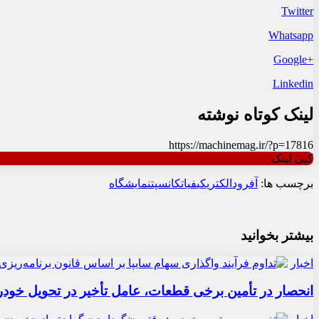
Twitter
Whatsapp
+Google
Linkedin
لینک کوتاه نوشته
https://machinemag.ir/?p=17816
کپی لینک
برچسب ها:
آفرود
الکتریکی
فیات
کانسپت
نمایشگاه
بیشتر بخوانید
اخبار
انحصار در تأمین برخی قطعات، عامل تأخیر در تحویل خودر