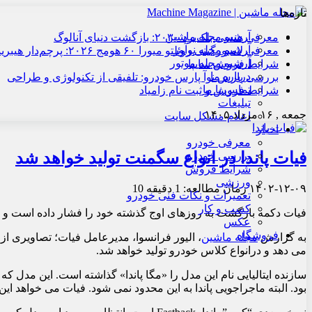
تازه‌ها
آرشیو مجله ماشین
معرفی هنسی بلک‌برد ۲۰۳۰: بازگشت دنیای آنالوگ
آرشیو مجله نوآور
معرفی لامبورگینی روئلتو میورا ۶۰ هومج ۲۰۲۶: پرچم‌دار هیبریدی
آرشیو مجله موتور
شرایط فروش سایپا
درباره ما
بررسی پارس نوآ پارس خودرو: تلفیقی از تکنولوژی و طراحی
تماس با ما
شرایط فروش و ثبت نام زامیاد
تبلیغات
جمعه , ۱۶ مرداد ۱۴۰۵
اعلام مشکل سایت
اخبار
معرفی خودرو
فیات پاندا در انواع سگمنت تولید خواهد شد
بررسی خودرو
شرایط فروش
ورزشی
۱۴۰۲-۱۲-۰۹
زمان مطالعه: 1 دقیقه
10
تعمیرات و نکات فنی خودرو
کسب و کار
فیات دکمه بازگشت به روزهای اوج گذشته خود را فشار داده است و در
عکس
فروشگاه
به گزارش
مجله ماشین
، الیور فرانسوا، مدیرعامل فیات؛ تصاویری از 
می دهد و درانواع کلاس خودرو تولید خواهد شد.
بود. البته ماجراجویی پاندا به این محدود نمی شود. فیات می خواهد ای