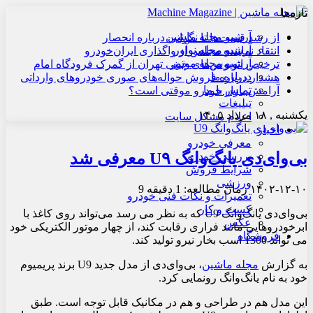
تازه‌ها
آرشیو مجله ماشین
از رشد قیمت‌ها تا نگرانی درباره انحصار
آرشیو مجله نوآور
انتقاد نماینده مجلس از واگذاری ایران‌خودرو
آرشیو مجله موتور
ترخیص اتوبوس‌های چینی تهران از گمرک فرودگاه امام
درباره ما
هشدار درباره فروش حواله‌های صوری خودروهای وارداتی
تماس با ما
آرامش بازار خودرو موقتی است؟
تبلیغات
یکشنبه , ۱۸ مرداد ۱۴۰۵
اعلام مشکل سایت
اخبار
معرفی خودرو
بی‌وای‌دی یانگ‌وانگ U۹ معرفی شد
بررسی خودرو
شرایط فروش
ورزشی
۱۴۰۲-۱۲-۱۰
زمان مطالعه: 1 دقیقه
9
تعمیرات و نکات فنی خودرو
کسب و کار
بی‌وای‌دی یانگ‌وانگ U9 که به نظر می رسد می‌تواند روی کاغذ با
عکس
ابرخودروهایی مانند فراری رقابت کند، از چهار موتور الکتریکی خود
فروشگاه
می تواند 1300 اسب بخار نیرو تولید کند.
به گزارش
مجله ماشین
، بی‌وای‌دی از مدل جدید U9 برند پریمیوم
خود به نام یانگ‌وانگ رونمایی کرد.
این مدل هم در طراحی و هم در مکانیک قابل توجه است. طبق