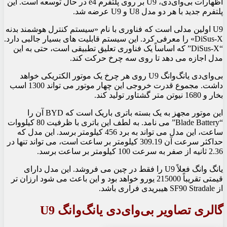
اظهارات بی‌وای‌دی، U9 بر روی پلتفرم e4 در حال توسعه است. این
پلتفرم جدید با هر دو مدل U8 و U9 عرضه شد.
U9 اولین مدلی است که فناوری با نام «سیستم کنترل هوشمند بدنه
DiSus-X» را معرفی کرد. این سیستم قابلیت های بسیار جالبی دارد.
“DiSus-X” که اساساً یک فناوری تعلیق تطبیقی ​​است، حتی به این
مدل اجازه می دهد تا روی سه چرخ حرکت کند.
بی‌وای‌دی یانگ‌وانگ U9 روی هر چرخ یک موتور الکتریکی خواهد
داشت. مجموع قدرت خروجی این چهار موتور می تواند 1300 اسب
بخار و 1680 نیوتن متر گشتاور تولید کند.
این موتور مجهز به یک بسته باتری باریک است که BYD آن را
“Blade Battery” می نامد. به لطف این باتری با ظرفیت 80 کیلووات
ساعت، این مدل می تواند به برد 456 کیلومتر برسد. این مدل که
حداکثر سرعت آن 309.19 کیلومتر بر ساعت است، می تواند تنها در
2.36 ثانیه از صفر به سرعت 100 کیلومتر بر ساعت برسد.
یانگ وانگ فعلاً U9 را فقط در چین می فروشد. این مدل دارای
قیمتی تقریباً 215000 یورو خواهد بود و این باعث می شود ارزان تر
از SF90 Stradale هیبریدی فراری باشد.
گالری تصاویر بی‌وای‌دی یانگ‌وانگ U9